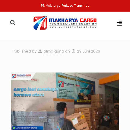
PT. Makharya Perkasa Transindo
Published by
alma guna
on
29 Juni 2026