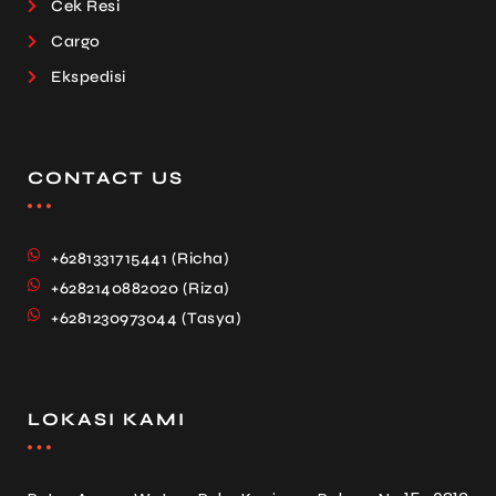
Cek Resi
Cargo
Ekspedisi
CONTACT US
+6281331715441 (Richa)
+6282140882020 (Riza)
+6281230973044 (Tasya)
LOKASI KAMI