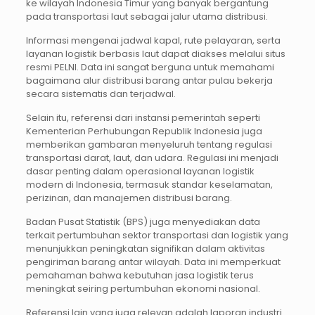
ke wilayah Indonesia Timur yang banyak bergantung
pada transportasi laut sebagai jalur utama distribusi.
Informasi mengenai jadwal kapal, rute pelayaran, serta
layanan logistik berbasis laut dapat diakses melalui situs
resmi PELNI. Data ini sangat berguna untuk memahami
bagaimana alur distribusi barang antar pulau bekerja
secara sistematis dan terjadwal.
Selain itu, referensi dari instansi pemerintah seperti
Kementerian Perhubungan Republik Indonesia juga
memberikan gambaran menyeluruh tentang regulasi
transportasi darat, laut, dan udara. Regulasi ini menjadi
dasar penting dalam operasional layanan logistik
modern di Indonesia, termasuk standar keselamatan,
perizinan, dan manajemen distribusi barang.
Badan Pusat Statistik (BPS) juga menyediakan data
terkait pertumbuhan sektor transportasi dan logistik yang
menunjukkan peningkatan signifikan dalam aktivitas
pengiriman barang antar wilayah. Data ini memperkuat
pemahaman bahwa kebutuhan jasa logistik terus
meningkat seiring pertumbuhan ekonomi nasional.
Referensi lain yang juga relevan adalah laporan industri