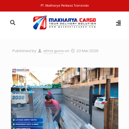
PT. Makharya Perkasa Transindo
Published by
alma guna
on
23 Mei 2026