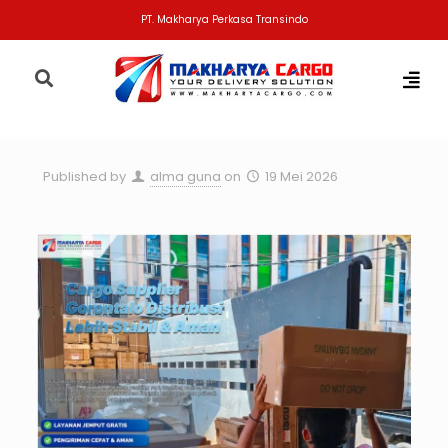
PT. Makharya Perkasa Transindo
Published by
alma guna
on
19 Mei 2026