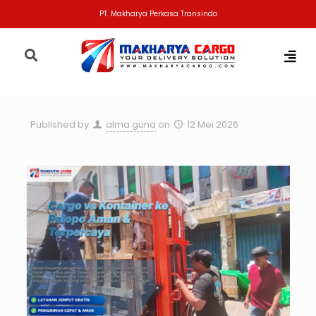
PT. Makharya Perkasa Transindo
Published by
alma guna
on
12 Mei 2026