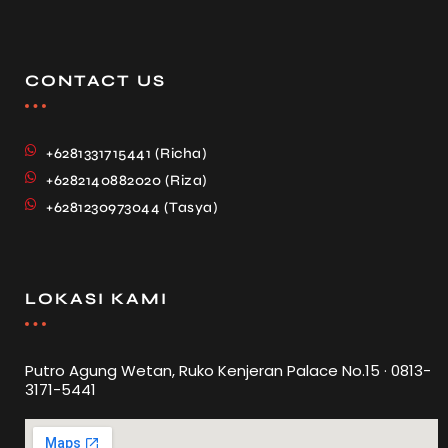
CONTACT US
+6281331715441 (Richa)
+6282140882020 (Riza)
+6281230973044 (Tasya)
LOKASI KAMI
Putro Agung Wetan, Ruko Kenjeran Palace No.15 · 0813-
3171-5441