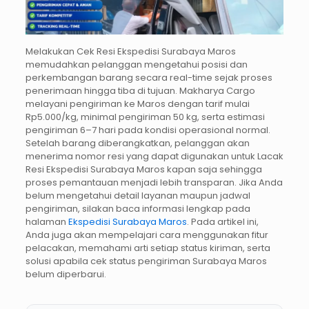
Melakukan Cek Resi Ekspedisi Surabaya Maros
memudahkan pelanggan mengetahui posisi dan
perkembangan barang secara real-time sejak proses
penerimaan hingga tiba di tujuan. Makharya Cargo
melayani pengiriman ke Maros dengan tarif mulai
Rp5.000/kg, minimal pengiriman 50 kg, serta estimasi
pengiriman 6–7 hari pada kondisi operasional normal.
Setelah barang diberangkatkan, pelanggan akan
menerima nomor resi yang dapat digunakan untuk Lacak
Resi Ekspedisi Surabaya Maros kapan saja sehingga
proses pemantauan menjadi lebih transparan. Jika Anda
belum mengetahui detail layanan maupun jadwal
pengiriman, silakan baca informasi lengkap pada
halaman
Ekspedisi Surabaya Maros
. Pada artikel ini,
Anda juga akan mempelajari cara menggunakan fitur
pelacakan, memahami arti setiap status kiriman, serta
solusi apabila cek status pengiriman Surabaya Maros
belum diperbarui.