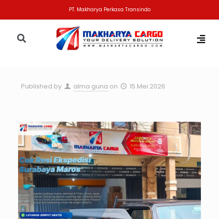
PT. Makharya Perkasa Transindo
Published by
alma guna
on
15 Mei 2026