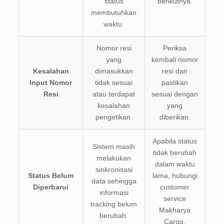
status
berikutnya.
membutuhkan
waktu.
Nomor resi
Periksa
yang
kembali nomor
Kesalahan
dimasukkan
resi dan
Input Nomor
tidak sesuai
pastikan
Resi
atau terdapat
sesuai dengan
kesalahan
yang
pengetikan.
diberikan.
Apabila status
Sistem masih
tidak berubah
melakukan
dalam waktu
sinkronisasi
Status Belum
lama, hubungi
data sehingga
Diperbarui
customer
informasi
service
tracking belum
Makharya
berubah.
Cargo.