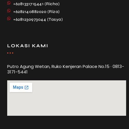
+6281331715441 (Richa)
+6282140882020 (Riza)
+6281230973044 (Tasya)
LOKASI KAMI
Putro Agung Wetan, Ruko Kenjeran Palace No.15 · 0813-
3171-5441