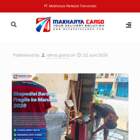
PT. Makharya Perkasa Transindo
Published by
alma guna
on
22 Juni 2026