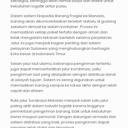
sekaligus, sehingga lebih hemat biaya dan efektif untuk
kebutuhan logistik antar pulau.
Dalam sistem Ekspedisi Barang Fragile ke Manado,
barang akan dikonsolidasikan terlebih dahulu di gudang
sebelum dimuat ke dalam kontainer. Proses ini
memastikan setiap paket tertata dengan aman dan
tidak mengalami tekanan berlebih selama perjalanan.
Jalur ini juga menjadi bagian penting dari sistem
pelayaran Sulawesi yang menghubungkan berbagai
kota besar di Indonesia Timur.
Selain jalur laut utama, beberapa pengiriman tertentu
juga dapat memanfaatkan jalur kombinasi, yaitu
pengiriman laut yang dilanjutkan dengan distribusi darat
di wilayah tujuan. Sistem ini sering digunakan untuk
memastikan barang sampai ke lokasi akhir dengan lebih
cepat dan efisien.
Rute jalur Surabaya Manado menjadi salah satu jalur
paling aktif dalam industri logistik karena tingginya
permintaan pengiriman barang, baik untuk kebutuhan
bisnis maupun personal. Dengan dukungan armada dan
sistem distribusi yang baik, proses pengiriman dapat
berjalan lebih stabil dan terjadwal.