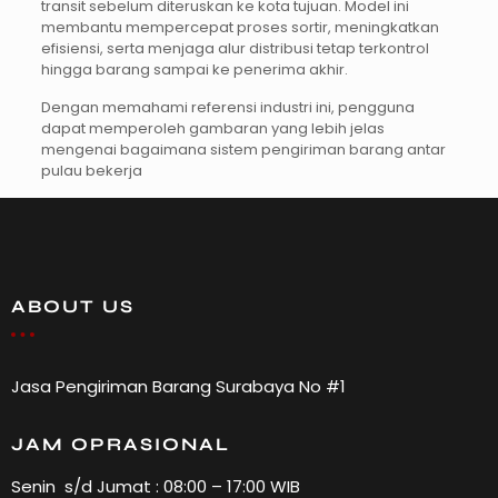
transit sebelum diteruskan ke kota tujuan. Model ini
membantu mempercepat proses sortir, meningkatkan
efisiensi, serta menjaga alur distribusi tetap terkontrol
hingga barang sampai ke penerima akhir.
Dengan memahami referensi industri ini, pengguna
dapat memperoleh gambaran yang lebih jelas
mengenai bagaimana sistem pengiriman barang antar
pulau bekerja
ABOUT US
Jasa Pengiriman Barang Surabaya No #1
JAM OPRASIONAL
Senin s/d Jumat : 08:00 – 17:00 WIB