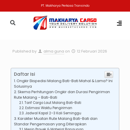
PT. Makharya Perkasa Transindo
Published by
alma guna
on
12 Februari 2026
Daftar Isi
Ongkir Ekspedisi Malang Bati-Bati Mahal & Lama? Ini
Solusinya
Skema Perhitungan Ongkir dan Durasi Pengiriman
Rute Malang – Bati-Bati
Tarif Cargo Laut Malang Bati-Bati
Estimasi Waktu Pengiriman
Jadwal Kapal 2–3 Kali Seminggu
Karakter Muatan Rute Malang Bati-Bati dan
Standar Pengemasan yang Diterapkan
Mesin Proyek & Material Bangunan