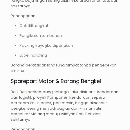
rangka baja ringan sering dikirim ke area Tanah Laut dan
sekitarnya.
Penanganan:
Cek titik angkat
Pengikatan tambahan
Packing kayu jika diperlukan
Label handling
Barang berat tidak langsung dimuat tanpa pengecekan
struktur.
Sparepart Motor & Barang Bengkel
Bati-Bati berkembang sebagai jalur distribusi kendaraan
dan logistik proyek.Komponen kendaraan seperti
peredam kejut, pelek, part mesin, hingga aksesoris
bengkel sering menjadi bagian dari kiriman rutin
distributor Malang menuju wilayah Bati-Bati dan
sekitarnya.
Penanganan: