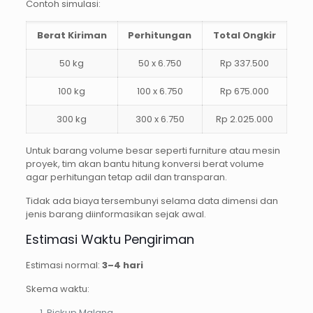
Contoh simulasi:
Berat Kiriman
Perhitungan
Total Ongkir
50 kg
50 x 6.750
Rp 337.500
100 kg
100 x 6.750
Rp 675.000
300 kg
300 x 6.750
Rp 2.025.000
Untuk barang volume besar seperti furniture atau mesin
proyek, tim akan bantu hitung konversi berat volume
agar perhitungan tetap adil dan transparan.
Tidak ada biaya tersembunyi selama data dimensi dan
jenis barang diinformasikan sejak awal.
Estimasi Waktu Pengiriman
Estimasi normal:
3–4 hari
Skema waktu:
Pickup Malang