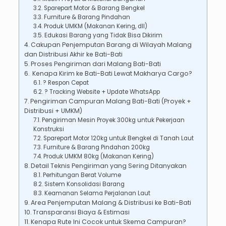
Sparepart Motor & Barang Bengkel
Furniture & Barang Pindahan
Produk UMKM (Makanan Kering, dll)
Edukasi Barang yang Tidak Bisa Dikirim
Cakupan Penjemputan Barang di Wilayah Malang
dan Distribusi Akhir ke Bati-Bati
Proses Pengiriman dari Malang Bati-Bati
Kenapa Kirim ke Bati-Bati Lewat Makharya Cargo?
? Respon Cepat
? Tracking Website + Update WhatsApp
Pengiriman Campuran Malang Bati-Bati (Proyek +
Distribusi + UMKM)
Pengiriman Mesin Proyek 300kg untuk Pekerjaan
Konstruksi
Sparepart Motor 120kg untuk Bengkel di Tanah Laut
Furniture & Barang Pindahan 200kg
Produk UMKM 80kg (Makanan Kering)
Detail Teknis Pengiriman yang Sering Ditanyakan
Perhitungan Berat Volume
Sistem Konsolidasi Barang
Keamanan Selama Perjalanan Laut
Area Penjemputan Malang & Distribusi ke Bati-Bati
Transparansi Biaya & Estimasi
Kenapa Rute Ini Cocok untuk Skema Campuran?