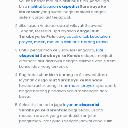
volume besar maupun distribusi rutin, Anda juga
bisa
melihat layanan
ekspedisi
Surabaya ke
Makassar
yang sudah berjalan stabil dengan
sistem cargo laut terjadwal.
Jika tujuan Anda berada di wilayah Sulawesi
Tengah, tersedia juga layanan
cargo laut
Surabaya ke Palu
yang
cocok untuk kebutuhan
proyek, mesin, maupun distribusi barang usaha.
Untuk pengiriman ke Sulawesi Tenggara,
rute
ekspedisi
Surabaya ke Kendari
dapat menjadi
alternatif jalur distribusi dengan estimasi dan sistem
konsolidasi yang terkontrol.
Bagi kebutuhan kirim barang ke Sulawesi Utara,
layanan
cargo laut Surabaya ke Manado
tersedia untuk pengiriman
mesin proyek
, sparepart,
hingga barang pindahan skala menengah dan
besar.
Selain itu, tersedia juga l
ayanan
ekspedisi
Surabaya ke Gorontalo
bagi pelaku usaha
maupun proyek yang membutuhkan jalur
pengiriman lintas pulau dengan jadwal kapal rutin.