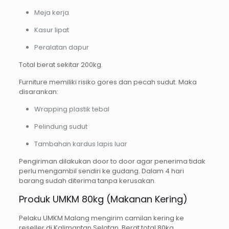
Meja kerja
Kasur lipat
Peralatan dapur
Total berat sekitar 200kg.
Furniture memiliki risiko gores dan pecah sudut. Maka
disarankan:
Wrapping plastik tebal
Pelindung sudut
Tambahan kardus lapis luar
Pengiriman dilakukan door to door agar penerima tidak
perlu mengambil sendiri ke gudang. Dalam 4 hari
barang sudah diterima tanpa kerusakan.
Produk UMKM 80kg (Makanan Kering)
Pelaku UMKM Malang mengirim camilan kering ke
reseller di Kalimantan Selatan. Berat total 80kg.