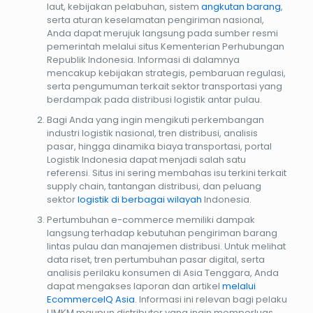
laut, kebijakan pelabuhan, sistem
angkutan barang
,
serta aturan keselamatan pengiriman nasional,
Anda dapat merujuk langsung pada sumber resmi
pemerintah melalui situs Kementerian Perhubungan
Republik Indonesia. Informasi di dalamnya
mencakup kebijakan strategis, pembaruan regulasi,
serta pengumuman terkait sektor transportasi yang
berdampak pada distribusi logistik antar pulau.
Bagi Anda yang ingin mengikuti perkembangan
industri logistik nasional, tren distribusi, analisis
pasar, hingga dinamika biaya transportasi, portal
Logistik Indonesia dapat menjadi salah satu
referensi. Situs ini sering membahas isu terkini terkait
supply chain, tantangan distribusi, dan peluang
sektor
logistik di berbagai wilayah
Indonesia.
Pertumbuhan e-commerce memiliki dampak
langsung terhadap kebutuhan pengiriman barang
lintas pulau dan manajemen distribusi. Untuk melihat
data riset, tren pertumbuhan pasar digital, serta
analisis perilaku konsumen di Asia Tenggara, Anda
dapat mengakses laporan dan artikel
melalui
EcommerceIQ Asia
. Informasi ini relevan bagi pelaku
UMKM maupun distributor yang ingin memperluas