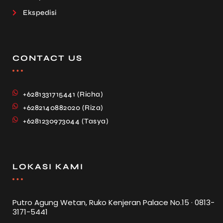
Ekspedisi
CONTACT US
+6281331715441 (Richa)
+6282140882020 (Riza)
+6281230973044 (Tasya)
LOKASI KAMI
Putro Agung Wetan, Ruko Kenjeran Palace No.15 · 0813-
3171-5441