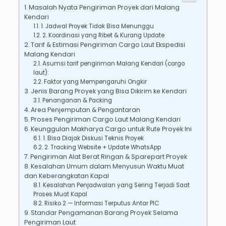
Masalah Nyata Pengiriman Proyek dari Malang
Kendari
1. Jadwal Proyek Tidak Bisa Menunggu
2. Koordinasi yang Ribet & Kurang Update
Tarif & Estimasi Pengiriman Cargo Laut Ekspedisi
Malang Kendari
Asumsi tarif pengiriman Malang Kendari (cargo
laut):
Faktor yang Mempengaruhi Ongkir
Jenis Barang Proyek yang Bisa Dikirim ke Kendari
Penanganan & Packing
Area Penjemputan & Pengantaran
Proses Pengiriman Cargo Laut Malang Kendari
Keunggulan Makharya Cargo untuk Rute Proyek Ini
1. Bisa Diajak Diskusi Teknis Proyek
2. Tracking Website + Update WhatsApp
Pengiriman Alat Berat Ringan & Sparepart Proyek
Kesalahan Umum dalam Menyusun Waktu Muat
dan Keberangkatan Kapal
Kesalahan Penjadwalan yang Sering Terjadi Saat
Proses Muat Kapal
Risiko 2 — Informasi Terputus Antar PIC
Standar Pengamanan Barang Proyek Selama
Pengiriman Laut