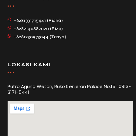
+6281331715441 (Richa)
+6282140882020 (Riza)
+6281230973044 (Tasya)
LOKASI KAMI
Putro Agung Wetan, Ruko Kenjeran Palace No.15 · 0813-
3171-5441