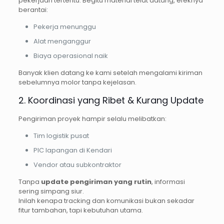
pekerjaan tertentu. Begitu material telat datang, efeknya
berantai:
Pekerja menunggu
Alat menganggur
Biaya operasional naik
Banyak klien datang ke kami setelah mengalami kiriman
sebelumnya molor tanpa kejelasan.
2. Koordinasi yang Ribet & Kurang Update
Pengiriman proyek hampir selalu melibatkan:
Tim logistik pusat
PIC lapangan di Kendari
Vendor atau subkontraktor
Tanpa
update pengiriman yang rutin
, informasi
sering simpang siur.
Inilah kenapa tracking dan komunikasi bukan sekadar
fitur tambahan, tapi kebutuhan utama.