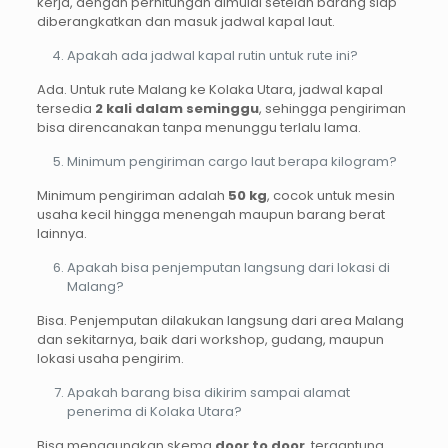
kerja, dengan perhitungan dimulai setelah barang siap
diberangkatkan dan masuk jadwal kapal laut.
Apakah ada jadwal kapal rutin untuk rute ini?
Ada. Untuk rute Malang ke Kolaka Utara, jadwal kapal
tersedia
2 kali dalam seminggu
, sehingga pengiriman
bisa direncanakan tanpa menunggu terlalu lama.
Minimum pengiriman cargo laut berapa kilogram?
Minimum pengiriman adalah
50 kg
, cocok untuk mesin
usaha kecil hingga menengah maupun barang berat
lainnya.
Apakah bisa penjemputan langsung dari lokasi di
Malang?
Bisa. Penjemputan dilakukan langsung dari area Malang
dan sekitarnya, baik dari workshop, gudang, maupun
lokasi usaha pengirim.
Apakah barang bisa dikirim sampai alamat
penerima di Kolaka Utara?
Bisa menggunakan skema
door to door
, tergantung