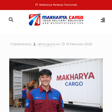
PT. Makharya Perkasa Transindo
Published by
alma guna
on
10 Februari 2026