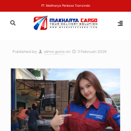
PT. Makharya Perkasa Transindo
Published by
alma guna
on
11 Februari 2026