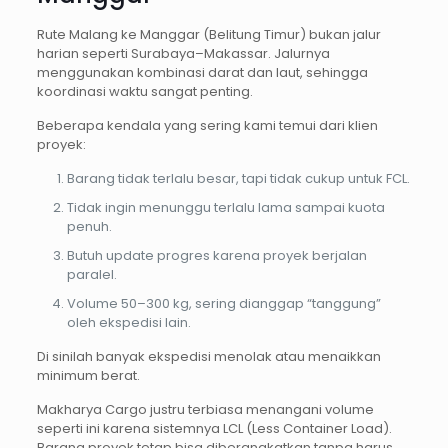
Rute Malang ke Manggar (Belitung Timur) bukan jalur
harian seperti Surabaya–Makassar. Jalurnya
menggunakan kombinasi darat dan laut, sehingga
koordinasi waktu sangat penting.
Beberapa kendala yang sering kami temui dari klien
proyek:
Barang tidak terlalu besar, tapi tidak cukup untuk FCL.
Tidak ingin menunggu terlalu lama sampai kuota
penuh.
Butuh update progres karena proyek berjalan
paralel.
Volume 50–300 kg, sering dianggap “tanggung”
oleh ekspedisi lain.
Di sinilah banyak ekspedisi menolak atau menaikkan
minimum berat.
Makharya Cargo justru terbiasa menangani volume
seperti ini karena sistemnya LCL (Less Container Load).
Barang proyek tetap bisa diberangkatkan tanpa harus