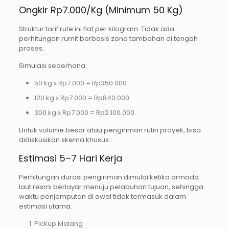
Ongkir Rp7.000/Kg (Minimum 50 Kg)
Struktur tarif rute ini flat per kilogram. Tidak ada
perhitungan rumit berbasis zona tambahan di tengah
proses.
Simulasi sederhana:
50 kg x Rp7.000 = Rp350.000
120 kg x Rp7.000 = Rp840.000
300 kg x Rp7.000 = Rp2.100.000
Untuk volume besar atau pengiriman rutin proyek, bisa
didiskusikan skema khusus.
Estimasi 5–7 Hari Kerja
Perhitungan durasi pengiriman dimulai ketika armada
laut resmi berlayar menuju pelabuhan tujuan, sehingga
waktu penjemputan di awal tidak termasuk dalam
estimasi utama.
Pickup Malang