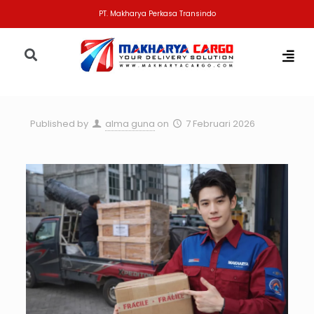
PT. Makharya Perkasa Transindo
Published by
alma guna
on
7 Februari 2026