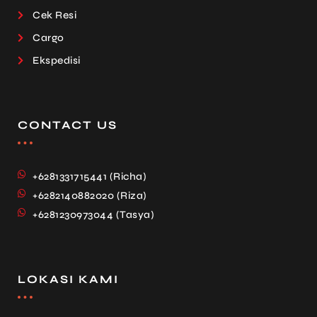
Cek Resi
Cargo
Ekspedisi
CONTACT US
+6281331715441 (Richa)
+6282140882020 (Riza)
+6281230973044 (Tasya)
LOKASI KAMI