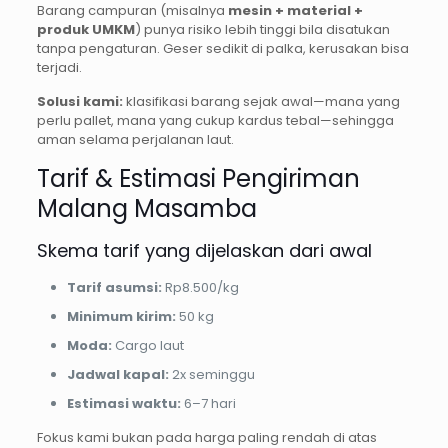
Barang campuran (misalnya
mesin + material +
produk UMKM
) punya risiko lebih tinggi bila disatukan
tanpa pengaturan. Geser sedikit di palka, kerusakan bisa
terjadi.
Solusi kami:
klasifikasi barang sejak awal—mana yang
perlu pallet, mana yang cukup kardus tebal—sehingga
aman selama perjalanan laut.
Tarif & Estimasi Pengiriman
Malang Masamba
Skema tarif yang dijelaskan dari awal
Tarif asumsi:
Rp8.500/kg
Minimum kirim:
50 kg
Moda:
Cargo laut
Jadwal kapal:
2x seminggu
Estimasi waktu:
6–7 hari
Fokus kami bukan pada harga paling rendah di atas