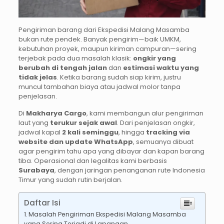
Pengiriman barang dari Ekspedisi Malang Masamba
bukan rute pendek. Banyak pengirim—baik UMKM,
kebutuhan proyek, maupun kiriman campuran—sering
terjebak pada dua masalah klasik:
ongkir yang
berubah di tengah jalan
dan
estimasi waktu yang
tidak jelas
. Ketika barang sudah siap kirim, justru
muncul tambahan biaya atau jadwal molor tanpa
penjelasan.
Di
Makharya Cargo
, kami membangun alur pengiriman
laut yang
terukur sejak awal
. Dari penjelasan ongkir,
jadwal kapal
2 kali seminggu
, hingga
tracking via
website dan update WhatsApp
, semuanya dibuat
agar pengirim tahu apa yang dibayar dan kapan barang
tiba. Operasional dan legalitas kami berbasis
Surabaya
, dengan jaringan penanganan rute Indonesia
Timur yang sudah rutin berjalan.
Daftar Isi
Masalah Pengiriman Ekspedisi Malang Masamba
yang Sering Terjadi di Lapangan