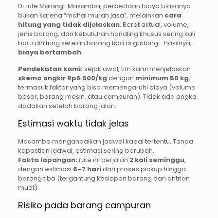
Di rute Malang–Masamba, perbedaan biaya biasanya
bukan karena “mahal murah jasa”, melainkan
cara
hitung yang tidak dijelaskan
. Berat aktual, volume,
jenis barang, dan kebutuhan handling khusus sering kali
baru dihitung setelah barang tiba di gudang—hasilnya,
biaya bertambah
.
Pendekatan kami:
sejak awal, tim kami menjelaskan
skema ongkir Rp8.500/kg
dengan
minimum 50 kg
,
termasuk faktor yang bisa memengaruhi biaya (volume
besar, barang mesin, atau campuran). Tidak ada angka
dadakan setelah barang jalan.
Estimasi waktu tidak jelas
Masamba mengandalkan jadwal kapal tertentu. Tanpa
kepastian jadwal, estimasi sering berubah.
Fakta lapangan:
rute ini berjalan
2 kali seminggu
,
dengan estimasi
6–7 hari
dari proses pickup hingga
barang tiba (tergantung kesiapan barang dan antrian
muat).
Risiko pada barang campuran