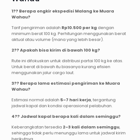
1?
? Berapa ongkir ekspedisi Malang ke Muara
Wahau?
Tarif pengiriman adalah
Rp10.500 per kg
dengan
minimum berat 100 kg. Perhitungan menggunakan berat
aktual atau volume (mana yang lebih besar).
2?
? Apakah bisa kirim di bawah 100 kg?
Rute ini difokuskan untuk distribusi partai 100 kg ke atas.
Untuk berat di bawah itu biasanya kurang efisien
menggunakan jalur cargo laut.
3?
? Berapa lama estimasi pengiriman ke Muara
Wahau?
Estimasi normal adalah
5–7 hari kerja
, tergantung
jadwal kapal dan kondisi operasional pelabuhan.
4?
? Jadwal kapal berapa kali dalam seminggu?
Keberangkatan tersedia
2–3 kali dalam seminggu
,
sehingga tidak perlu menunggu lama untuk jadwal kirim
berikutnya.