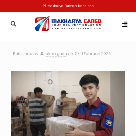
PT. Makharya Perkasa Transindo
Published by
alma guna
on
11 Februari 2026