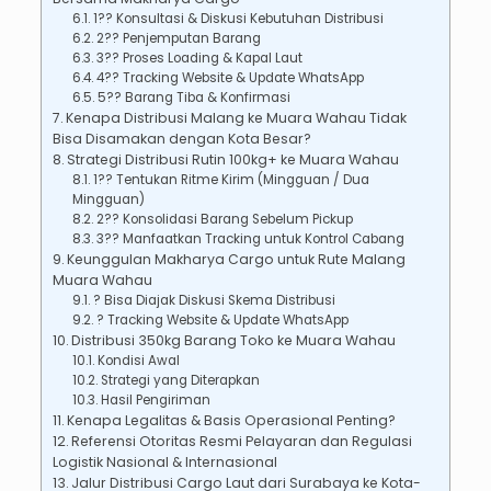
1?? Konsultasi & Diskusi Kebutuhan Distribusi
2?? Penjemputan Barang
3?? Proses Loading & Kapal Laut
4?? Tracking Website & Update WhatsApp
5?? Barang Tiba & Konfirmasi
Kenapa Distribusi Malang ke Muara Wahau Tidak
Bisa Disamakan dengan Kota Besar?
Strategi Distribusi Rutin 100kg+ ke Muara Wahau
1?? Tentukan Ritme Kirim (Mingguan / Dua
Mingguan)
2?? Konsolidasi Barang Sebelum Pickup
3?? Manfaatkan Tracking untuk Kontrol Cabang
Keunggulan Makharya Cargo untuk Rute Malang
Muara Wahau
? Bisa Diajak Diskusi Skema Distribusi
? Tracking Website & Update WhatsApp
Distribusi 350kg Barang Toko ke Muara Wahau
Kondisi Awal
Strategi yang Diterapkan
Hasil Pengiriman
Kenapa Legalitas & Basis Operasional Penting?
Referensi Otoritas Resmi Pelayaran dan Regulasi
Logistik Nasional & Internasional
Jalur Distribusi Cargo Laut dari Surabaya ke Kota-