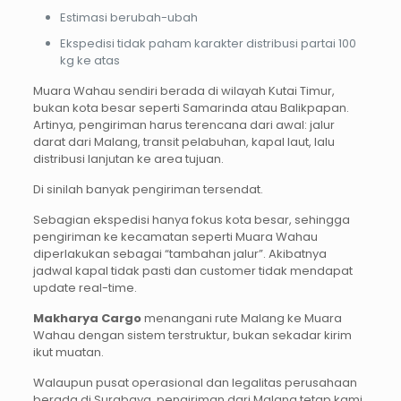
Estimasi berubah-ubah
Ekspedisi tidak paham karakter distribusi partai 100
kg ke atas
Muara Wahau sendiri berada di wilayah Kutai Timur,
bukan kota besar seperti Samarinda atau Balikpapan.
Artinya, pengiriman harus terencana dari awal: jalur
darat dari Malang, transit pelabuhan, kapal laut, lalu
distribusi lanjutan ke area tujuan.
Di sinilah banyak pengiriman tersendat.
Sebagian ekspedisi hanya fokus kota besar, sehingga
pengiriman ke kecamatan seperti Muara Wahau
diperlakukan sebagai “tambahan jalur”. Akibatnya
jadwal kapal tidak pasti dan customer tidak mendapat
update real-time.
Makharya Cargo
menangani rute Malang ke Muara
Wahau dengan sistem terstruktur, bukan sekadar kirim
ikut muatan.
Walaupun pusat operasional dan legalitas perusahaan
berada di Surabaya, pengiriman dari Malang tetap kami