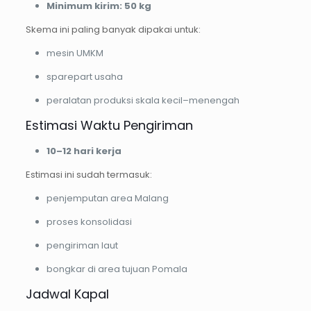
Minimum kirim: 50 kg
Skema ini paling banyak dipakai untuk:
mesin UMKM
sparepart usaha
peralatan produksi skala kecil–menengah
Estimasi Waktu Pengiriman
10–12 hari kerja
Estimasi ini sudah termasuk:
penjemputan area Malang
proses konsolidasi
pengiriman laut
bongkar di area tujuan Pomala
Jadwal Kapal