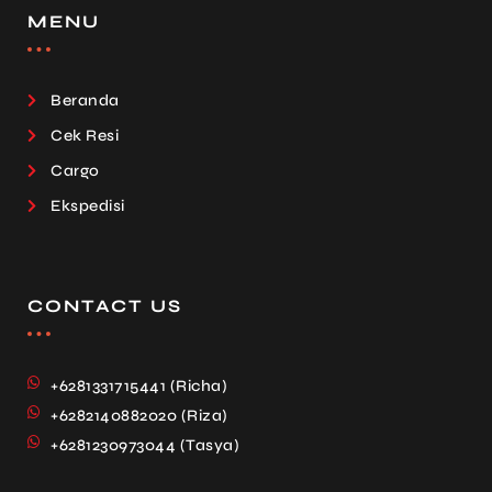
MENU
Beranda
Cek Resi
Cargo
Ekspedisi
CONTACT US
+6281331715441 (Richa)
+6282140882020 (Riza)
+6281230973044 (Tasya)