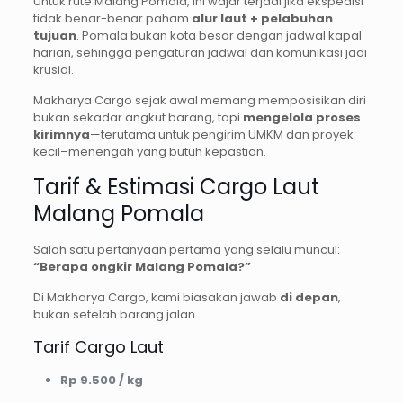
Untuk rute Malang Pomala, ini wajar terjadi jika ekspedisi
tidak benar-benar paham
alur laut + pelabuhan
tujuan
. Pomala bukan kota besar dengan jadwal kapal
harian, sehingga pengaturan jadwal dan komunikasi jadi
krusial.
Makharya Cargo sejak awal memang memposisikan diri
bukan sekadar angkut barang, tapi
mengelola proses
kirimnya
—terutama untuk pengirim UMKM dan proyek
kecil–menengah yang butuh kepastian.
Tarif & Estimasi Cargo Laut
Malang Pomala
Salah satu pertanyaan pertama yang selalu muncul:
“Berapa ongkir Malang Pomala?”
Di Makharya Cargo, kami biasakan jawab
di depan
,
bukan setelah barang jalan.
Tarif Cargo Laut
Rp 9.500 / kg