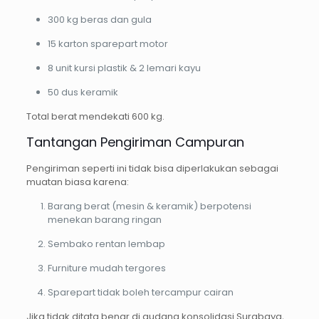
300 kg beras dan gula
15 karton sparepart motor
8 unit kursi plastik & 2 lemari kayu
50 dus keramik
Total berat mendekati 600 kg.
Tantangan Pengiriman Campuran
Pengiriman seperti ini tidak bisa diperlakukan sebagai
muatan biasa karena:
Barang berat (mesin & keramik) berpotensi
menekan barang ringan
Sembako rentan lembap
Furniture mudah tergores
Sparepart tidak boleh tercampur cairan
Jika tidak ditata benar di gudang konsolidasi Surabaya,