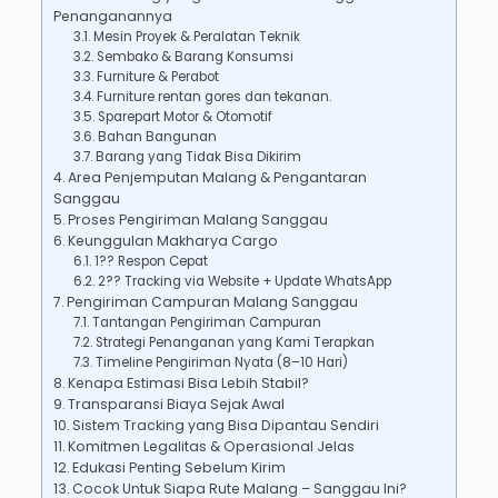
Penanganannya
Mesin Proyek & Peralatan Teknik
Sembako & Barang Konsumsi
Furniture & Perabot
Furniture rentan gores dan tekanan.
Sparepart Motor & Otomotif
Bahan Bangunan
Barang yang Tidak Bisa Dikirim
Area Penjemputan Malang & Pengantaran
Sanggau
Proses Pengiriman Malang Sanggau
Keunggulan Makharya Cargo
1?? Respon Cepat
2?? Tracking via Website + Update WhatsApp
Pengiriman Campuran Malang Sanggau
Tantangan Pengiriman Campuran
Strategi Penanganan yang Kami Terapkan
Timeline Pengiriman Nyata (8–10 Hari)
Kenapa Estimasi Bisa Lebih Stabil?
Transparansi Biaya Sejak Awal
Sistem Tracking yang Bisa Dipantau Sendiri
Komitmen Legalitas & Operasional Jelas
Edukasi Penting Sebelum Kirim
Cocok Untuk Siapa Rute Malang – Sanggau Ini?