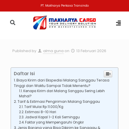
PT. Makharya Perkasa Transindo
Published by
alma guna
on
13 Februari 2026
Daftar Isi
Biaya Kirim dari Ekspedisi Malang Sanggau Terasa
Tinggi dan Waktu Sampai Tidak Menentu?
Kenapa Kirim dari Malang Sanggau Sering Lebih
Mahal?
Tarif & Estimasi Pengiriman Malang Sanggau
Tarif Mulai Rp 11.000/Kg
Estimasi 8–10 Hari
Jadwal Kapal 1–2 Kali Seminggu
Faktor yang Mempengaruhi Ongkir
Jenis Barang yang Bisa Dikirim ke Sanggau &