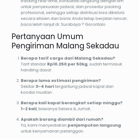
tracking real-time, konsultasi langsung dengan tim
untuk penyesuaian jadwal, dan prosedur packing
profesional, sehingga setiap distribusi bisa dikelola
secara efisien dan bisnis Anda tetap berjalan lancar;
baca lebih lanjut di: Surabaya ? Gorontalo
Pertanyaan Umum
Pengiriman Malang Sekadau
Berapa tarif cargo dari Malang Sekadau?
Tarif standar
Rp10.250 per 50kg
, sudah termasuk
handling dasar.
Berapa lama estimasi pengiriman?
Sekitar
3–4 hari
tergantung jadwal kapal dan
kondisi muatan.
Berapa kali kapal berangkat setiap minggu?
1–2 kali
, biasanya Selasa & Jumat.
Apakah barang diambil dari rumah?
Ya, kami menyediakan
penjemputan langsung
untuk kenyamanan pelanggan.