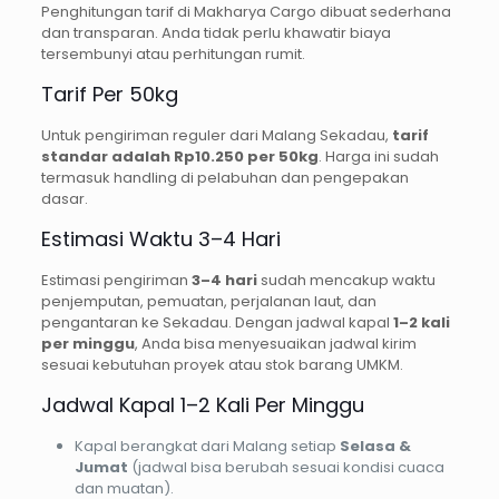
Penghitungan tarif di Makharya Cargo dibuat sederhana
dan transparan. Anda tidak perlu khawatir biaya
tersembunyi atau perhitungan rumit.
Tarif Per 50kg
Untuk pengiriman reguler dari Malang Sekadau,
tarif
standar adalah Rp10.250 per 50kg
. Harga ini sudah
termasuk handling di pelabuhan dan pengepakan
dasar.
Estimasi Waktu 3–4 Hari
Estimasi pengiriman
3–4 hari
sudah mencakup waktu
penjemputan, pemuatan, perjalanan laut, dan
pengantaran ke Sekadau. Dengan jadwal kapal
1–2 kali
per minggu
, Anda bisa menyesuaikan jadwal kirim
sesuai kebutuhan proyek atau stok barang UMKM.
Jadwal Kapal 1–2 Kali Per Minggu
Kapal berangkat dari Malang setiap
Selasa &
Jumat
(jadwal bisa berubah sesuai kondisi cuaca
dan muatan).