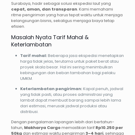
Surabaya, hadir sebagai solusi ekspedisi laut yang
cepat, aman, dan transparan
. Kami memahami
ritme pengiriman yang harus tepat waktu untuk menjaga
kelangsungan bisnis, sekaligus menjaga biaya tetap
efisien.
Masalah Nyata Tarif Mahal &
Keterlambatan
Tarif mahal:
Beberapa jasa ekspedisi menetapkan
harga tidak jelas, terutama untuk paket berat atau
proyek skala besar. Hal ini sering menimbulkan
kebingungan dan beban tambahan bagi pelaku
UMKM.
Keterlambatan pengiriman:
Kapal penuh, jadwal
yang tidak pasti, atau proses administrasi yang
lambat dapat membuat barang sampai lebih lama
dari estimasi, merusak jadwal produksi atau
distribusi.
Dengan pengalaman lapangan lebih dari bertahun-
tahun,
Makharya Cargo
memastikan tarif
Rp10.250 per
50kg
dan estimasi waktu pengiriman
3–4 hari
, sehingga