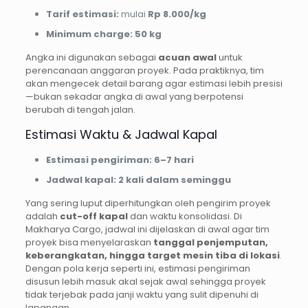
Tarif estimasi:
mulai
Rp 8.000/kg
Minimum charge:
50 kg
Angka ini digunakan sebagai
acuan awal
untuk
perencanaan anggaran proyek. Pada praktiknya, tim
akan mengecek detail barang agar estimasi lebih presisi
—bukan sekadar angka di awal yang berpotensi
berubah di tengah jalan.
Estimasi Waktu & Jadwal Kapal
Estimasi pengiriman:
6–7 hari
Jadwal kapal:
2 kali dalam seminggu
Yang sering luput diperhitungkan oleh pengirim proyek
adalah
cut-off kapal
dan waktu konsolidasi. Di
Makharya Cargo, jadwal ini dijelaskan di awal agar tim
proyek bisa menyelaraskan
tanggal penjemputan,
keberangkatan, hingga target mesin tiba di lokasi
.
Dengan pola kerja seperti ini, estimasi pengiriman
disusun lebih masuk akal sejak awal sehingga proyek
tidak terjebak pada janji waktu yang sulit dipenuhi di
lapangan.