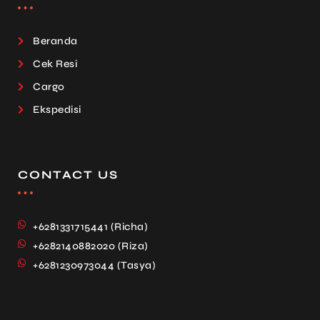
Beranda
Cek Resi
Cargo
Ekspedisi
CONTACT US
+6281331715441 (Richa)
+6282140882020 (Riza)
+6281230973044 (Tasya)