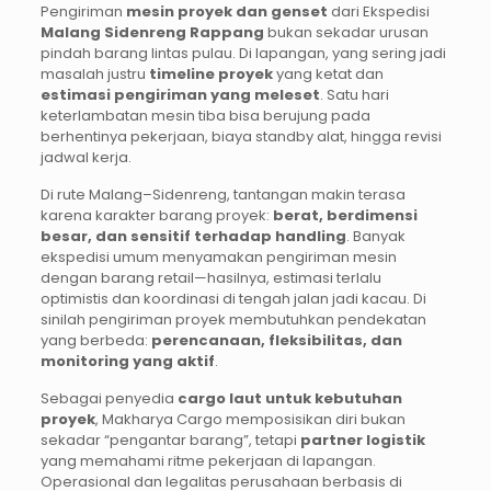
Pengiriman
mesin proyek dan genset
dari Ekspedisi
Malang
Sidenreng Rappang
bukan sekadar urusan
pindah barang lintas pulau. Di lapangan, yang sering jadi
masalah justru
timeline proyek
yang ketat dan
estimasi pengiriman yang meleset
. Satu hari
keterlambatan mesin tiba bisa berujung pada
berhentinya pekerjaan, biaya standby alat, hingga revisi
jadwal kerja.
Di rute Malang–Sidenreng, tantangan makin terasa
karena karakter barang proyek:
berat, berdimensi
besar, dan sensitif terhadap handling
. Banyak
ekspedisi umum menyamakan pengiriman mesin
dengan barang retail—hasilnya, estimasi terlalu
optimistis dan koordinasi di tengah jalan jadi kacau. Di
sinilah pengiriman proyek membutuhkan pendekatan
yang berbeda:
perencanaan, fleksibilitas, dan
monitoring yang aktif
.
Sebagai penyedia
cargo laut untuk kebutuhan
proyek
, Makharya Cargo memposisikan diri bukan
sekadar “pengantar barang”, tetapi
partner logistik
yang memahami ritme pekerjaan di lapangan.
Operasional dan legalitas perusahaan berbasis di