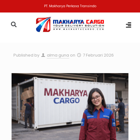
PT. Makharya Perkasa Transindo
Published by
alma guna
on
7 Februari 2026