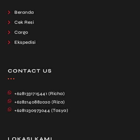
Beranda
Cek Resi
Cargo
Ekspedisi
CONTACT US
+6281331715441 (Richa)
+6282140882020 (Riza)
+6281230973044 (Tasya)
LOKASI KAMI