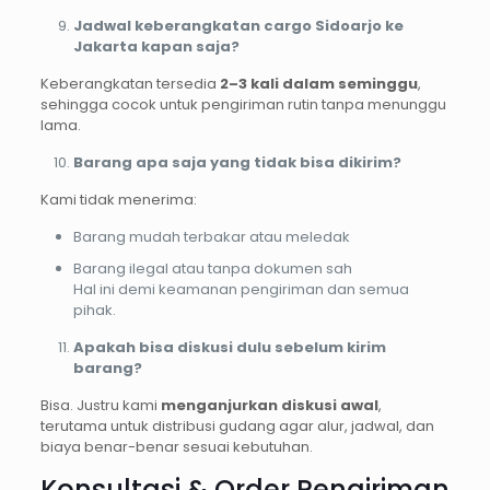
Jadwal keberangkatan cargo Sidoarjo ke
Jakarta kapan saja?
Keberangkatan tersedia
2–3 kali dalam seminggu
,
sehingga cocok untuk pengiriman rutin tanpa menunggu
lama.
Barang apa saja yang tidak bisa dikirim?
Kami tidak menerima:
Barang mudah terbakar atau meledak
Barang ilegal atau tanpa dokumen sah
Hal ini demi keamanan pengiriman dan semua
pihak.
Apakah bisa diskusi dulu sebelum kirim
barang?
Bisa. Justru kami
menganjurkan diskusi awal
,
terutama untuk distribusi gudang agar alur, jadwal, dan
biaya benar-benar sesuai kebutuhan.
Konsultasi & Order Pengiriman