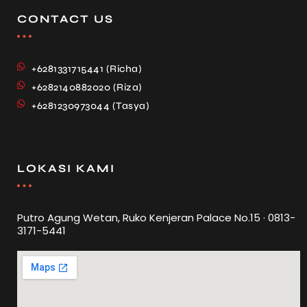
CONTACT US
+6281331715441 (Richa)
+6282140882020 (Riza)
+6281230973044 (Tasya)
LOKASI KAMI
Putro Agung Wetan, Ruko Kenjeran Palace No.15 · 0813-
3171-5441