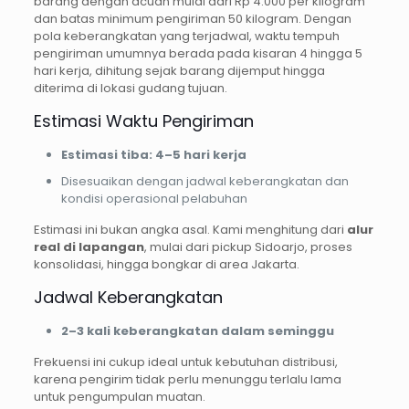
barang dengan acuan mulai dari Rp 4.000 per kilogram
dan batas minimum pengiriman 50 kilogram. Dengan
pola keberangkatan yang terjadwal, waktu tempuh
pengiriman umumnya berada pada kisaran 4 hingga 5
hari kerja, dihitung sejak barang dijemput hingga
diterima di lokasi gudang tujuan.
Estimasi Waktu Pengiriman
Estimasi tiba:
4–5 hari kerja
Disesuaikan dengan jadwal keberangkatan dan
kondisi operasional pelabuhan
Estimasi ini bukan angka asal. Kami menghitung dari
alur
real di lapangan
, mulai dari pickup Sidoarjo, proses
konsolidasi, hingga bongkar di area Jakarta.
Jadwal Keberangkatan
2–3 kali keberangkatan dalam seminggu
Frekuensi ini cukup ideal untuk kebutuhan distribusi,
karena pengirim tidak perlu menunggu terlalu lama
untuk pengumpulan muatan.