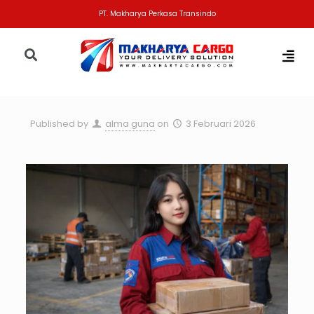
PT. Makharya Perkasa Transindo
Published by
alma guna
on
3 Februari 2026