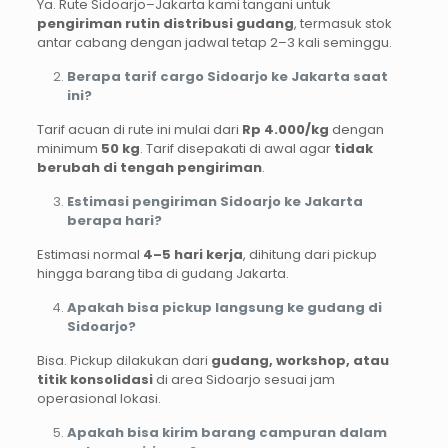
Ya. Rute Sidoarjo–Jakarta kami tangani untuk
pengiriman rutin distribusi gudang
, termasuk stok
antar cabang dengan jadwal tetap 2–3 kali seminggu.
Berapa tarif cargo Sidoarjo ke Jakarta saat
ini?
Tarif acuan di rute ini mulai dari
Rp 4.000/kg
dengan
minimum
50 kg
. Tarif disepakati di awal agar
tidak
berubah di tengah pengiriman
.
Estimasi pengiriman Sidoarjo ke Jakarta
berapa hari?
Estimasi normal
4–5 hari kerja
, dihitung dari pickup
hingga barang tiba di gudang Jakarta.
Apakah bisa pickup langsung ke gudang di
Sidoarjo?
Bisa. Pickup dilakukan dari
gudang, workshop, atau
titik konsolidasi
di area Sidoarjo sesuai jam
operasional lokasi.
Apakah bisa kirim barang campuran dalam