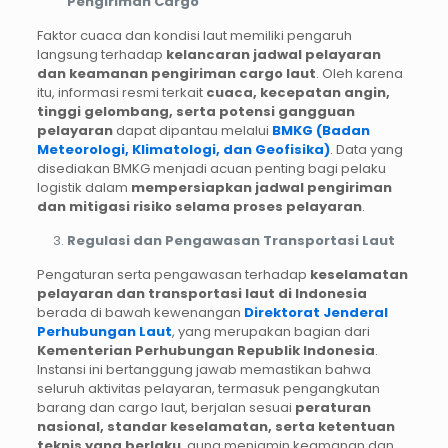
Pengiriman Cargo
Faktor cuaca dan kondisi laut memiliki pengaruh
langsung terhadap
kelancaran jadwal pelayaran
dan keamanan pengiriman cargo laut
. Oleh karena
itu, informasi resmi terkait
cuaca, kecepatan angin,
tinggi gelombang, serta potensi gangguan
pelayaran
dapat dipantau melalui
BMKG (Badan
Meteorologi, Klimatologi, dan Geofisika)
. Data yang
disediakan BMKG menjadi acuan penting bagi pelaku
logistik dalam
mempersiapkan jadwal pengiriman
dan mitigasi risiko selama proses pelayaran
.
Regulasi dan Pengawasan Transportasi Laut
Pengaturan serta pengawasan terhadap
keselamatan
pelayaran dan transportasi laut di Indonesia
berada di bawah kewenangan
Direktorat Jenderal
Perhubungan Laut
, yang merupakan bagian dari
Kementerian Perhubungan Republik Indonesia
.
Instansi ini bertanggung jawab memastikan bahwa
seluruh aktivitas pelayaran, termasuk pengangkutan
barang dan cargo laut, berjalan sesuai
peraturan
nasional, standar keselamatan, serta ketentuan
teknis yang berlaku
, guna menjamin keamanan dan