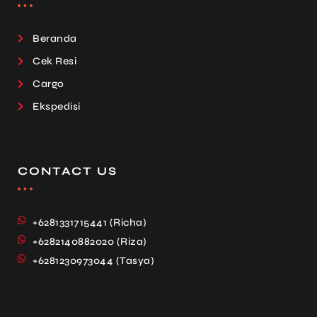
Beranda
Cek Resi
Cargo
Ekspedisi
CONTACT US
+6281331715441 (Richa)
+6282140882020 (Riza)
+6281230973044 (Tasya)