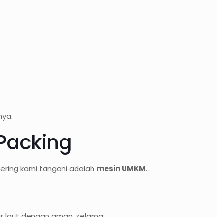
nya.
 Packing
ering kami tangani adalah
mesin UMKM
.
ur laut dengan aman, selama: