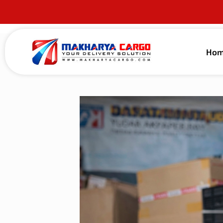
Ho
Published by
alma guna
on
24 Januari 202