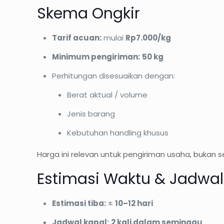
Skema Ongkir
Tarif acuan:
mulai
Rp7.000/kg
Minimum pengiriman:
50 kg
Perhitungan disesuaikan dengan:
Berat aktual / volume
Jenis barang
Kebutuhan handling khusus
Harga ini relevan untuk pengiriman usaha, bukan s
Estimasi Waktu & Jadwal
Estimasi tiba:
±
10–12 hari
Jadwal kapal:
2 kali dalam seminggu