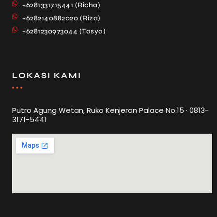
+6281331715441 (Richa)
+6282140882020 (Riza)
+6281230973044 (Tasya)
LOKASI KAMI
Putro Agung Wetan, Ruko Kenjeran Palace No.15 · 0813-
3171-5441