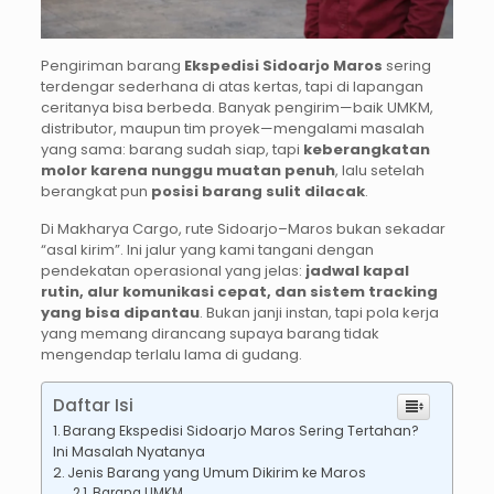
Pengiriman barang
Ekspedisi
Sidoarjo
Maros
sering
terdengar sederhana di atas kertas, tapi di lapangan
ceritanya bisa berbeda. Banyak pengirim—baik UMKM,
distributor, maupun tim proyek—mengalami masalah
yang sama: barang sudah siap, tapi
keberangkatan
molor karena nunggu muatan penuh
, lalu setelah
berangkat pun
posisi barang sulit dilacak
.
Di Makharya Cargo, rute Sidoarjo–Maros bukan sekadar
“asal kirim”. Ini jalur yang kami tangani dengan
pendekatan operasional yang jelas:
jadwal kapal
rutin, alur komunikasi cepat, dan sistem tracking
yang bisa dipantau
. Bukan janji instan, tapi pola kerja
yang memang dirancang supaya barang tidak
mengendap terlalu lama di gudang.
Daftar Isi
Barang Ekspedisi Sidoarjo Maros Sering Tertahan?
Ini Masalah Nyatanya
Jenis Barang yang Umum Dikirim ke Maros
Barang UMKM