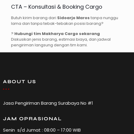
CTA – Konsultasi & Booking Cargo
Butuh kirim barang dari
Sidoarjo Maros
tanpa nunggu
lama dan tanpa tebak-tebakan posisi barang?
?
Hubungi tim Makharya Cargo sekarang
Diskusikan jenis barang, estimasi biaya, dan jadwal
pengiriman langsung dengan tim kami.
ABOUT US
Jasa Pengiriman Barang Surabaya No #1
JAM OPRASIONAL
Senin s/d Jumat : 08:00 – 17:00 WIB