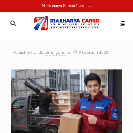
PT. Makharya Perkasa Transindo
Published by
alma guna
on
3 Februari 2026