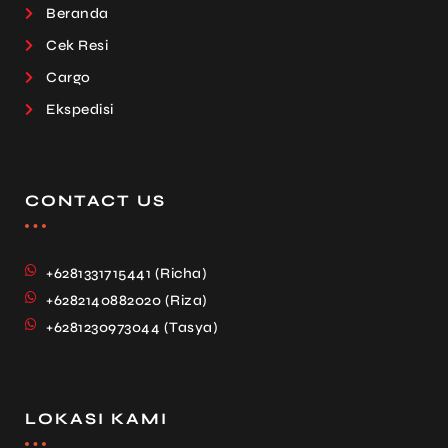
Beranda
Cek Resi
Cargo
Ekspedisi
CONTACT US
+6281331715441 (Richa)
+6282140882020 (Riza)
+6281230973044 (Tasya)
LOKASI KAMI