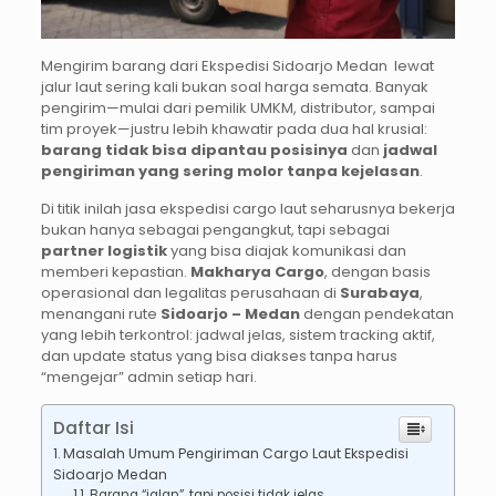
Mengirim barang dari Ekspedisi Sidoarjo Medan
lewat
jalur laut sering kali bukan soal harga semata. Banyak
pengirim—mulai dari pemilik UMKM, distributor, sampai
tim proyek—justru lebih khawatir pada dua hal krusial:
barang tidak bisa dipantau posisinya
dan
jadwal
pengiriman yang sering molor tanpa kejelasan
.
Di titik inilah jasa ekspedisi cargo laut seharusnya bekerja
bukan hanya sebagai pengangkut, tapi sebagai
partner logistik
yang bisa diajak komunikasi dan
memberi kepastian.
Makharya Cargo
, dengan basis
operasional dan legalitas perusahaan di
Surabaya
,
menangani rute
Sidoarjo – Medan
dengan pendekatan
yang lebih terkontrol: jadwal jelas, sistem tracking aktif,
dan update status yang bisa diakses tanpa harus
“mengejar” admin setiap hari.
Daftar Isi
Masalah Umum Pengiriman Cargo Laut Ekspedisi
Sidoarjo Medan
Barang “jalan”, tapi posisi tidak jelas