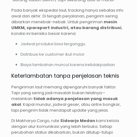
Pada banyak ekspedisi laut, tracking hanya sebatas info
awal dan akhir. Di tengah perjalanan, pengirim sering
dibiarkan menebak-nebak. Untuk pengiriman
mesin
UMKM, sparepart industri, atau barang distribusi
,
kondisi ini berisiko besar karena:
Jadwal produksi bisa terganggu
Distribusi ke customer ikut molor
Biaya tambahan muncul karena ketidakpastian
Keterlambatan tanpa penjelasan teknis
Pengiriman laut memang dipengaruhi banyak faktor.
Tapi yang sering jadi masalah bukan telatnya—
melainkan
tidak adanya penjelasan yang masuk
akal
. Kapal mundur, jadwal geser, atau antre bongkar,
tapi pengirim tidak mendapat update yang jelas.
Di Makharya Cargo, rute
Sidoarjo Medan
kami kelola
dengan alur komunikasi yang lebih terbuka. Setiap
perubahan status dikabarkan, bukan ditutup-tutupi.