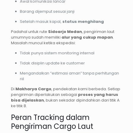
Awal komunikasi lancar
Barang dijemput sesuai janji
Setelah masuk kapal,
status menghilang
Padahal untuk rute
Sidoarjo Medan
, pengiriman laut
umumnya sudah memiliki
alur yang cukup mapan
.
Masalah muncul ketika ekspedisi:
Tidak punya sistem monitoring internal
Tidak disiplin update ke customer
Mengandalkan “estimasi aman” tanpa perhitungan
riil
Di
Makharya Cargo
, pendekatan kami berbeda. Setiap
pengiriman diperlakukan sebagai
proses yang harus
bisa dijelaskan
, bukan sekadar dipindahkan dari titik A
ke titik B.
Peran Tracking dalam
Pengiriman Cargo Laut