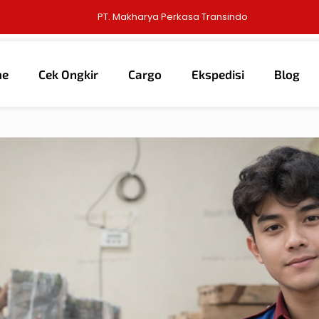
PT. Makharya Perkasa Transindo
me
Cek Ongkir
Cargo
Ekspedisi
Blog
6