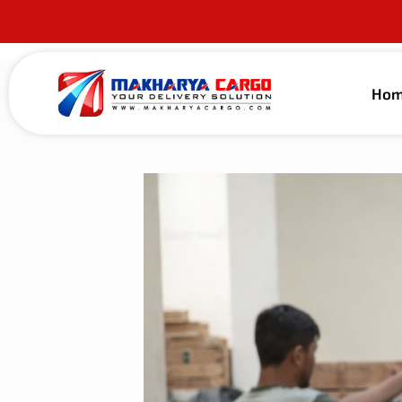
Ho
Published by
alma guna
on
27 Januari 202