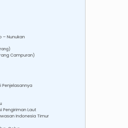
jo – Nunukan
arang)
Barang Campuran)
i Penjelasannya
u
si Pengiriman Laut
Kawasan Indonesia Timur