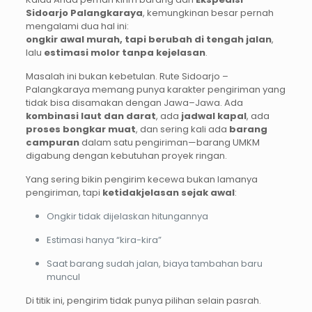
Sidoarjo Palangkaraya
, kemungkinan besar pernah
mengalami dua hal ini:
ongkir awal murah, tapi berubah di tengah jalan
,
lalu
estimasi molor tanpa kejelasan
.
Masalah ini bukan kebetulan. Rute Sidoarjo –
Palangkaraya memang punya karakter pengiriman yang
tidak bisa disamakan dengan Jawa–Jawa. Ada
kombinasi laut dan darat
, ada
jadwal kapal
, ada
proses bongkar muat
, dan sering kali ada
barang
campuran
dalam satu pengiriman—barang UMKM
digabung dengan kebutuhan proyek ringan.
Yang sering bikin pengirim kecewa bukan lamanya
pengiriman, tapi
ketidakjelasan sejak awal
:
Ongkir tidak dijelaskan hitungannya
Estimasi hanya “kira-kira”
Saat barang sudah jalan, biaya tambahan baru
muncul
Di titik ini, pengirim tidak punya pilihan selain pasrah.