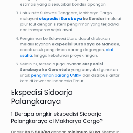
estimasi yang disesuaikan kondisi lapangan.
Untuk rute Sulawesi Tenggara, Makharya Cargo
melayani
ekspedisi Surabaya
ke Kendari
melalui
jalur laut dengan sistem pengiriman yang terjadwal
dan transparan sejak awal.
Pengiriman ke Sulawesi Utara dapat dilakukan
melalui layanan
ekspedisi Surabaya ke Manado
,
cocok untuk pengiriman barang dagangan,
alat
usaha
, hingga kebutuhan proyek ringan.
Selain itu, tersedia juga layanan
ekspedisi
Surabaya ke Gorontalo
yang banyak digunakan
untuk
pengiriman barang UMKM
dan distribusi antar
kota di kawasan Indonesia Timur.
Ekspedisi Sidoarjo
Palangkaraya
1. Berapa ongkir ekspedisi Sidoarjo
Palangkaraya di Makharya Cargo?
Ongkir
Rp 5.500/kg
dengan
minimum 50 kg
. Skema ini