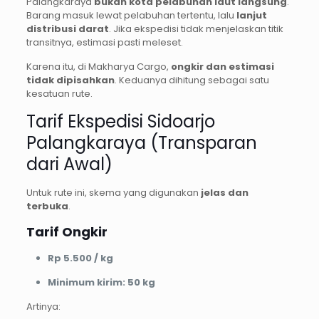
Palangkaraya
bukan kota pelabuhan laut langsung
.
Barang masuk lewat pelabuhan tertentu, lalu
lanjut
distribusi darat
. Jika ekspedisi tidak menjelaskan titik
transitnya, estimasi pasti meleset.
Karena itu, di Makharya Cargo,
ongkir dan estimasi
tidak dipisahkan
. Keduanya dihitung sebagai satu
kesatuan rute.
Tarif Ekspedisi Sidoarjo
Palangkaraya (Transparan
dari Awal)
Untuk rute ini, skema yang digunakan
jelas dan
terbuka
.
Tarif Ongkir
Rp 5.500 / kg
Minimum kirim: 50 kg
Artinya: