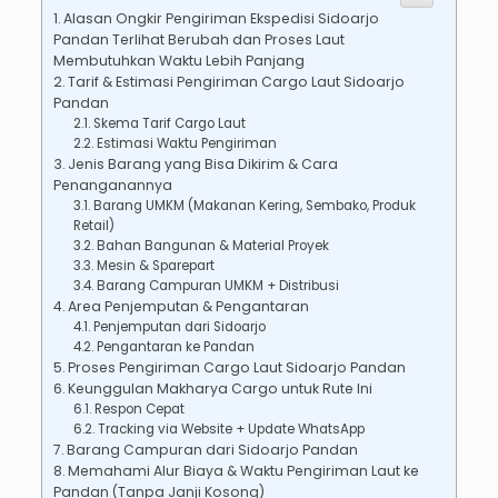
Alasan Ongkir Pengiriman Ekspedisi Sidoarjo
Pandan Terlihat Berubah dan Proses Laut
Membutuhkan Waktu Lebih Panjang
Tarif & Estimasi Pengiriman Cargo Laut Sidoarjo
Pandan
Skema Tarif Cargo Laut
Estimasi Waktu Pengiriman
Jenis Barang yang Bisa Dikirim & Cara
Penanganannya
Barang UMKM (Makanan Kering, Sembako, Produk
Retail)
Bahan Bangunan & Material Proyek
Mesin & Sparepart
Barang Campuran UMKM + Distribusi
Area Penjemputan & Pengantaran
Penjemputan dari Sidoarjo
Pengantaran ke Pandan
Proses Pengiriman Cargo Laut Sidoarjo Pandan
Keunggulan Makharya Cargo untuk Rute Ini
Respon Cepat
Tracking via Website + Update WhatsApp
Barang Campuran dari Sidoarjo Pandan
Memahami Alur Biaya & Waktu Pengiriman Laut ke
Pandan (Tanpa Janji Kosong)