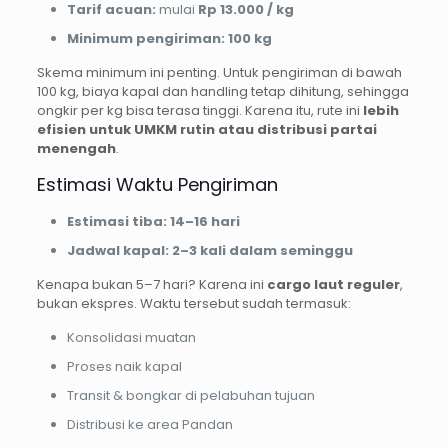
Tarif acuan:
mulai
Rp 13.000 / kg
Minimum pengiriman:
100 kg
Skema minimum ini penting. Untuk pengiriman di bawah
100 kg, biaya kapal dan handling tetap dihitung, sehingga
ongkir per kg bisa terasa tinggi. Karena itu, rute ini
lebih
efisien untuk UMKM rutin atau distribusi partai
menengah
.
Estimasi Waktu Pengiriman
Estimasi tiba:
14–16 hari
Jadwal kapal:
2–3 kali dalam seminggu
Kenapa bukan 5–7 hari? Karena ini
cargo laut reguler
,
bukan ekspres. Waktu tersebut sudah termasuk:
Konsolidasi muatan
Proses naik kapal
Transit & bongkar di pelabuhan tujuan
Distribusi ke area Pandan