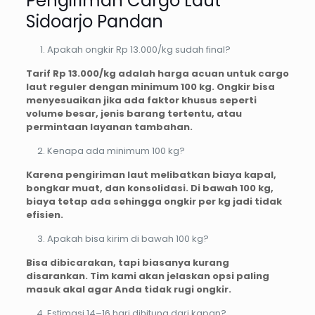
Pengiriman Cargo Laut
Sidoarjo Pandan
Apakah ongkir Rp 13.000/kg sudah final?
Tarif Rp 13.000/kg adalah harga acuan untuk cargo
laut reguler dengan minimum 100 kg. Ongkir bisa
menyesuaikan jika ada faktor khusus seperti
volume besar, jenis barang tertentu, atau
permintaan layanan tambahan.
Kenapa ada minimum 100 kg?
Karena pengiriman laut melibatkan biaya kapal,
bongkar muat, dan konsolidasi. Di bawah 100 kg,
biaya tetap ada sehingga ongkir per kg jadi tidak
efisien.
Apakah bisa kirim di bawah 100 kg?
Bisa dibicarakan, tapi biasanya kurang
disarankan. Tim kami akan jelaskan opsi paling
masuk akal agar Anda tidak rugi ongkir.
Estimasi 14–16 hari dihitung dari kapan?