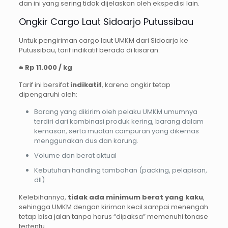
dan ini yang sering tidak dijelaskan oleh ekspedisi lain.
Ongkir Cargo Laut Sidoarjo Putussibau
Untuk pengiriman cargo laut UMKM dari Sidoarjo ke
Putussibau, tarif indikatif berada di kisaran:
± Rp 11.000 / kg
Tarif ini bersifat
indikatif
, karena ongkir tetap
dipengaruhi oleh:
Barang yang dikirim oleh pelaku UMKM umumnya
terdiri dari kombinasi produk kering, barang dalam
kemasan, serta muatan campuran yang dikemas
menggunakan dus dan karung.
Volume dan berat aktual
Kebutuhan handling tambahan (packing, pelapisan,
dll)
Kelebihannya,
tidak ada minimum berat yang kaku
,
sehingga UMKM dengan kiriman kecil sampai menengah
tetap bisa jalan tanpa harus “dipaksa” memenuhi tonase
tertentu.