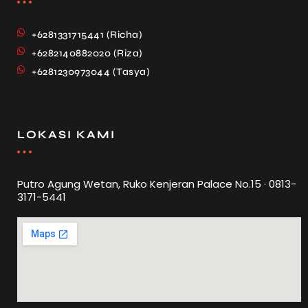
+6281331715441 (Richa)
+6282140882020 (Riza)
+6281230973044 (Tasya)
LOKASI KAMI
Putro Agung Wetan, Ruko Kenjeran Palace No.15 · 0813-
3171-5441