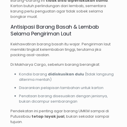
Barang-barang ini
tidak bisa diperlakukan sama
.
Karton butuh perlindungan dari lembab, sementara
karung perlu penguatan agar tidak sobek selama
bongkar muat.
Antisipasi Barang Basah & Lembab
Selama Pengiriman Laut
Kekhawatiran barang basah itu wajar. Pengiriman laut
memiliki tingkat kelembaban tinggi, terutama jika
packing asal-asalan.
Di Makharya Cargo, sebelum barang berangkat:
Kondisi barang
didiskusikan dulu
(tidak langsung
diterima mentah)
Disarankan pelapisan tambahan untuk karton
Penataan barang disesuaikan dengan jenisnya,
bukan dicampur sembarangan
Pendekatan ini penting agar barang UMKM sampai di
Putussibau
tetap layak jual
, bukan sekadar sampai
tujuan.