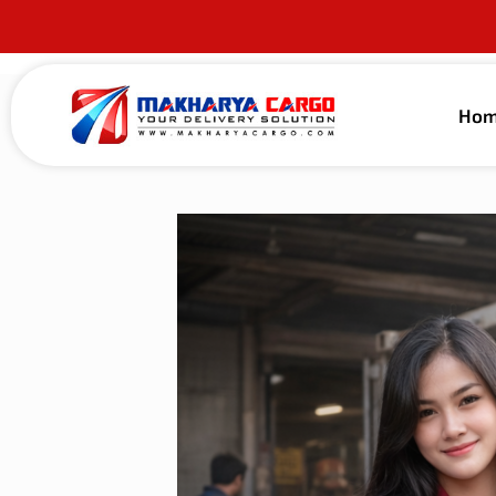
Ho
Published by
alma guna
on
24 Januari 202