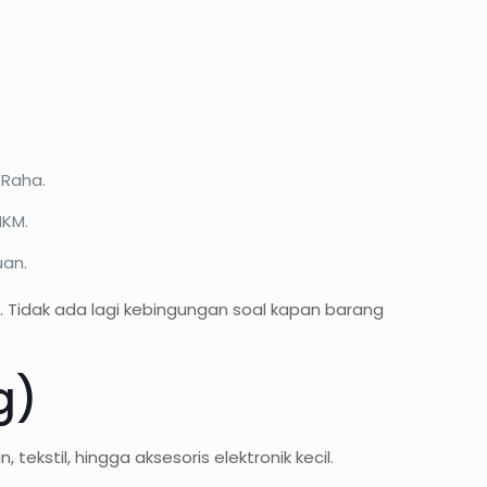
 Raha.
MKM.
uan.
 Tidak ada lagi kebingungan soal kapan barang
g)
kstil, hingga aksesoris elektronik kecil.