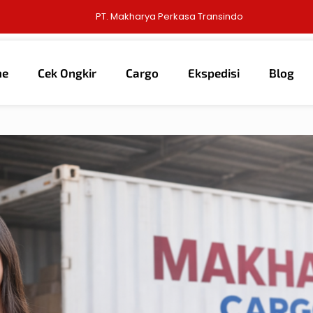
PT. Makharya Perkasa Transindo
me
Cek Ongkir
Cargo
Ekspedisi
Blog
6