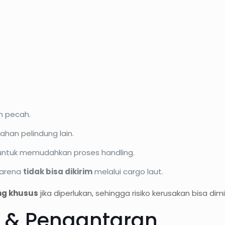
h pecah.
ahan pelindung lain.
” untuk memudahkan proses handling.
karena
tidak bisa dikirim
melalui cargo laut.
ng khusus
jika diperlukan, sehingga risiko kerusakan bisa dimin
 & Pengantaran