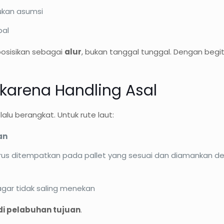
bukan asumsi
pal
posisikan sebagai
alur
, bukan tanggal tunggal. Dengan begit
 karena Handling Asal
lu berangkat. Untuk rute laut:
an
us ditempatkan pada pallet yang sesuai dan diamankan de
agar tidak saling menekan
di pelabuhan tujuan
.