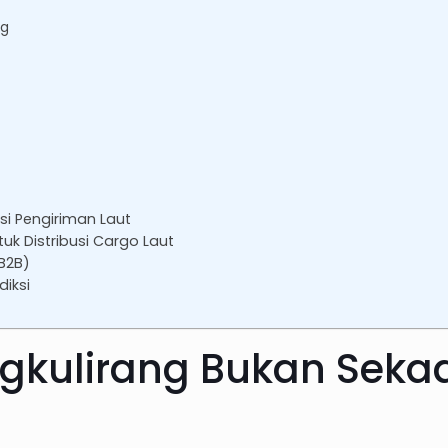
ng
si Pengiriman Laut
uk Distribusi Cargo Laut
 B2B)
diksi
gkulirang Bukan Sekad