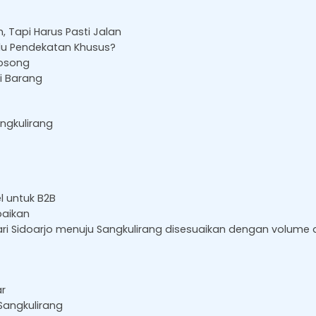
 Tapi Harus Pasti Jalan
rlu Pendekatan Khusus?
Kosong
i Barang
angkulirang
l untuk B2B
baikan
ari Sidoarjo menuju Sangkulirang disesuaikan dengan volume 
ar
Sangkulirang