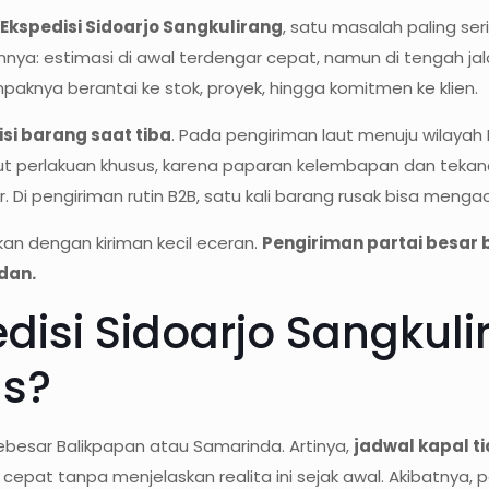
 Ekspedisi Sidoarjo Sangkulirang
, satu masalah paling se
nya: estimasi di awal terdengar cepat, namun di tengah ja
paknya berantai ke stok, proyek, hingga komitmen ke klien.
isi barang saat tiba
. Pada pengiriman laut menuju wilayah 
t perlakuan khusus, karena paparan kelembapan dan tekan
i pengiriman rutin B2B, satu kali barang rusak bisa mengaca
makan dengan kiriman kecil eceran.
Pengiriman partai besar 
dan.
isi Sidoarjo Sangkuli
us?
ebesar Balikpapan atau Samarinda. Artinya,
jadwal kapal ti
i cepat tanpa menjelaskan realita ini sejak awal. Akibatnya