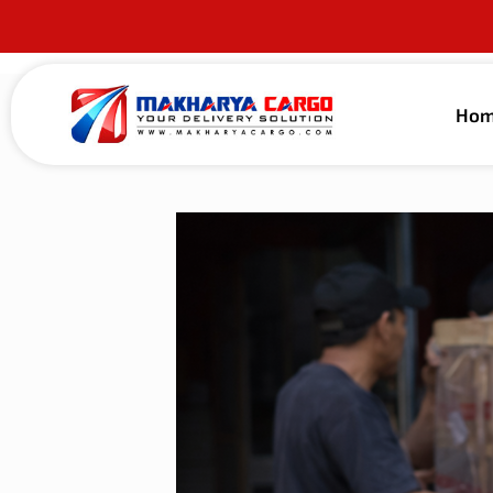
Ho
Published by
alma guna
on
27 Januari 202