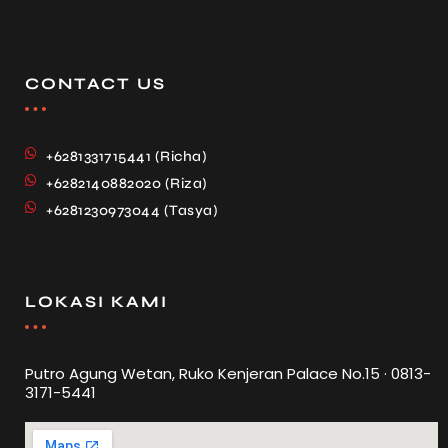
CONTACT US
+6281331715441 (Richa)
+6282140882020 (Riza)
+6281230973044 (Tasya)
LOKASI KAMI
Putro Agung Wetan, Ruko Kenjeran Palace No.15 · 0813-
3171-5441