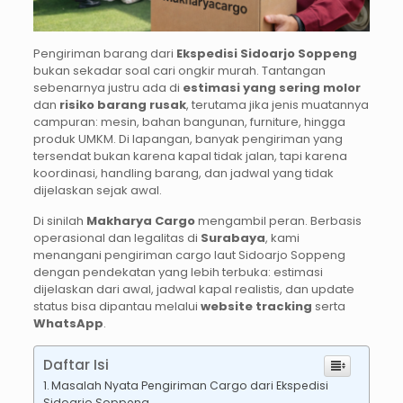
Pengiriman barang dari
Ekspedisi
Sidoarjo Soppeng
bukan sekadar soal cari ongkir murah. Tantangan
sebenarnya justru ada di
estimasi yang sering molor
dan
risiko barang rusak
, terutama jika jenis muatannya
campuran: mesin, bahan bangunan, furniture, hingga
produk UMKM. Di lapangan, banyak pengiriman yang
tersendat bukan karena kapal tidak jalan, tapi karena
koordinasi, handling barang, dan jadwal yang tidak
dijelaskan sejak awal.
Di sinilah
Makharya Cargo
mengambil peran. Berbasis
operasional dan legalitas di
Surabaya
, kami
menangani pengiriman cargo laut Sidoarjo Soppeng
dengan pendekatan yang lebih terbuka: estimasi
dijelaskan dari awal, jadwal kapal realistis, dan update
status bisa dipantau melalui
website tracking
serta
WhatsApp
.
Daftar Isi
Masalah Nyata Pengiriman Cargo dari Ekspedisi
Sidoarjo Soppeng