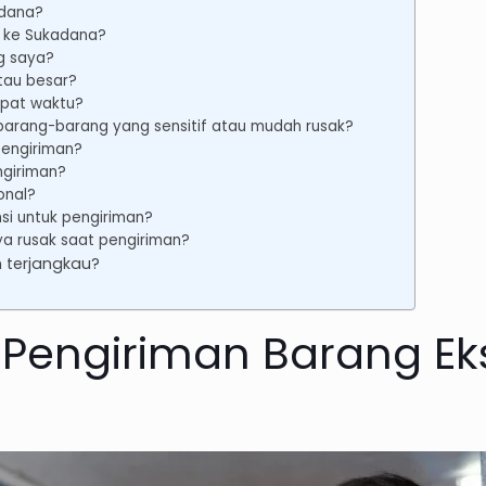
adana?
o ke Sukadana?
g saya?
tau besar?
epat waktu?
 barang-barang yang sensitif atau mudah rusak?
engiriman?
ngiriman?
onal?
si untuk pengiriman?
aya rusak saat pengiriman?
 terjangkau?
engiriman Barang Eks