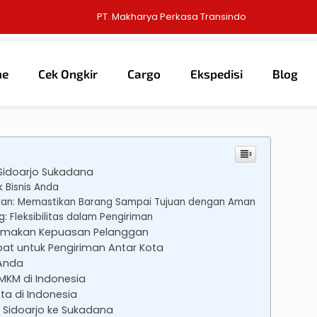
PT. Makharya Perkasa Transindo
me
Cek Ongkir
Cargo
Ekspedisi
Blog
6
Sidoarjo Sukadana
k Bisnis Anda
paran: Memastikan Barang Sampai Tujuan dengan Aman
g: Fleksibilitas dalam Pengiriman
amakan Kepuasan Pelanggan
epat untuk Pengiriman Antar Kota
 Anda
UMKM di Indonesia
ta di Indonesia
Sidoarjo ke Sukadana