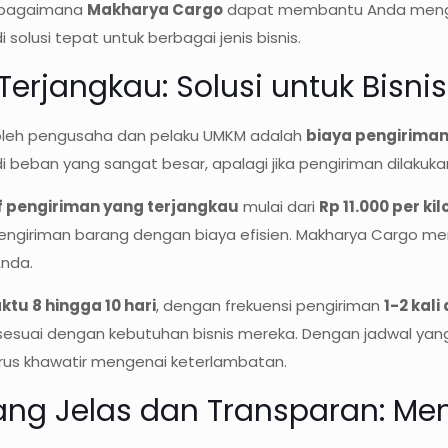
i bagaimana
Makharya Cargo
dapat membantu Anda menga
olusi tepat untuk berbagai jenis bisnis.
Terjangkau: Solusi untuk Bisni
 oleh pengusaha dan pelaku UMKM adalah
biaya pengirima
eban yang sangat besar, apalagi jika pengiriman dilakukan
if pengiriman yang terjangkau
mulai dari
Rp 11.000 per ki
ngiriman barang dengan biaya efisien. Makharya Cargo me
Anda.
ktu 8 hingga 10 hari
, dengan frekuensi pengiriman
1-2 kal
 sesuai dengan kebutuhan bisnis mereka. Dengan jadwal yan
arus khawatir mengenai keterlambatan.
yang Jelas dan Transparan: M