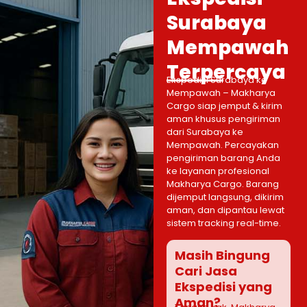
Surabaya
Mempawah
Terpercaya
Ekspedisi Surabaya ke
Mempawah – Makharya
Cargo siap jemput & kirim
aman khusus pengiriman
dari Surabaya ke
Mempawah. Percayakan
pengiriman barang Anda
ke layanan profesional
Makharya Cargo. Barang
dijemput langsung, dikirim
aman, dan dipantau lewat
sistem tracking real-time.
Masih Bingung
Cari Jasa
Ekspedisi yang
Aman?