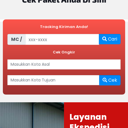
Tracking Kiriman Anda!
Cari
MC /
Cek Ongkir
Cek
Layanan
Ekspedisi