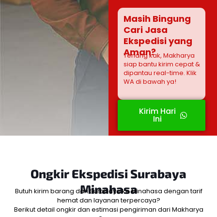
Masih Bingung
Cari Jasa
Ekspedisi yang
Aman?
Tenang kak, Makharya
siap bantu kirim cepat &
dipantau real-time. Klik
WA di bawah ya!
Kirim Hari
Ini
Ongkir Ekspedisi
Surabaya
Minahasa
Butuh kirim barang dari Surabaya ke Minahasa dengan tarif
hemat dan layanan terpercaya?
Berikut detail ongkir dan estimasi pengiriman dari Makharya