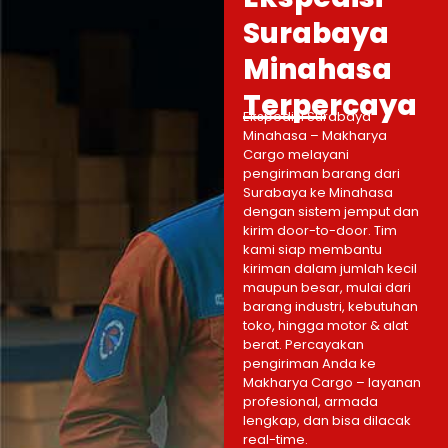
Surabaya
Minahasa
Terpercaya
Ekspedisi Surabaya
Minahasa – Makharya
Cargo melayani
pengiriman barang dari
Surabaya ke Minahasa
dengan sistem jemput dan
kirim door-to-door. Tim
kami siap membantu
kiriman dalam jumlah kecil
maupun besar, mulai dari
barang industri, kebutuhan
toko, hingga motor & alat
berat. Percayakan
pengiriman Anda ke
Makharya Cargo – layanan
profesional, armada
lengkap, dan bisa dilacak
real-time.