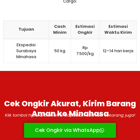
Cargo:
Cash
Estimasi
Estimasi
Tujuan
Minim
Ongkir
Waktu Kirim
Ekspedisi
Rp
Surabaya
50 kg
12–14 hari kerja
7.500/kg
Minahasa
Cek Ongkir Akurat, Kirim Barang
Aman ke Minahasa
Klik tombol hijau di bawah & dapatkan estimasi sekarang juga!
Cek Ongkir via WhatsApp