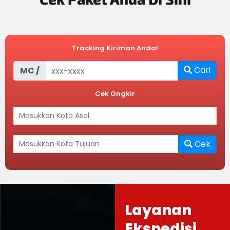
Tracking Kiriman Anda!
Cari
MC /
Cek Ongkir
Cek
Layanan
Ekspedisi