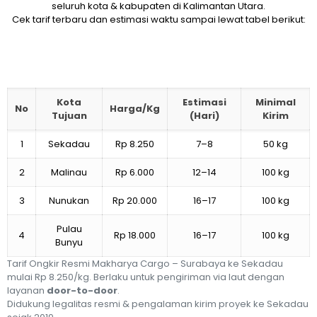
seluruh kota & kabupaten di Kalimantan Utara.
Cek tarif terbaru dan estimasi waktu sampai lewat tabel berikut:
Kota
Estimasi
Minimal
No
Harga/Kg
Tujuan
(Hari)
Kirim
1
Sekadau
Rp 8.250
7–8
50 kg
2
Malinau
Rp 6.000
12–14
100 kg
3
Nunukan
Rp 20.000
16–17
100 kg
Pulau
4
Rp 18.000
16–17
100 kg
Bunyu
Tarif Ongkir Resmi Makharya Cargo – Surabaya ke Sekadau
mulai Rp 8.250/kg. Berlaku untuk pengiriman via laut dengan
layanan
door-to-door
.
Didukung legalitas resmi & pengalaman kirim proyek ke Sekadau