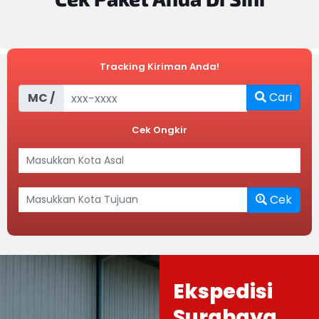
Tracking Kiriman Anda!
Cari
MC /
Cek Ongkir
Cek
Ekspedisi
Surabaya