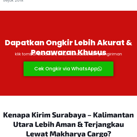
sejak 2019.
Dapatkan Ongkir Lebih Akurat &
Penawaran Khusus
klik tombol di bawah, untuk konsultasi tarif pengiriman
Cek Ongkir via WhatsApp
Kenapa Kirim Surabaya – Kalimantan
Utara Lebih Aman
& Terjangkau
Lewat Makharya Cargo?