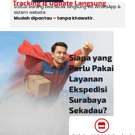
Tracking & Update Langsung
Status barang bisa dicek langsung via WhatsApp &
sistem website.
Mudah dipantau – tanpa khawatir.
Siapa yang
Perlu Pakai
Layanan
Ekspedisi
Surabaya
Sekadau?