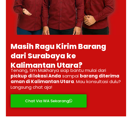
Masih Ragu Kirim Barang
dari Surabaya ke
Kalimantan Utara?
Tenang, tim Makharya siap bantu mulai dari
pickup di lokasi Anda
sampai
barang diterima
aman di Kalimantan Utara
. Mau konsultasi dulu?
Langsung chat aja!
Chat Via WA Sekarang