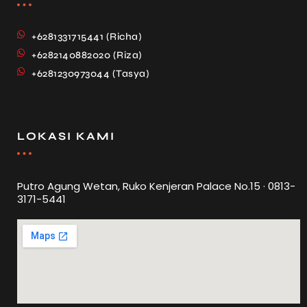
+6281331715441 (Richa)
+6282140882020 (Riza)
+6281230973044 (Tasya)
LOKASI KAMI
Putro Agung Wetan, Ruko Kenjeran Palace No.15 · 0813-
3171-5441