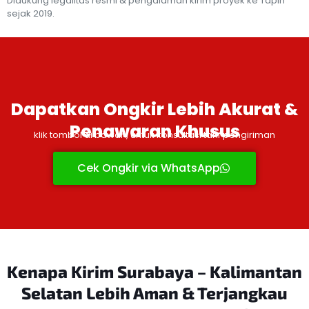
Didukung legalitas resmi & pengalaman kirim proyek ke Tapin
sejak 2019.
Dapatkan Ongkir Lebih Akurat &
Penawaran Khusus
klik tombol di bawah, untuk konsultasi tarif pengiriman
Cek Ongkir via WhatsApp
Kenapa Kirim Surabaya – Kalimantan
Selatan Lebih Aman
& Terjangkau