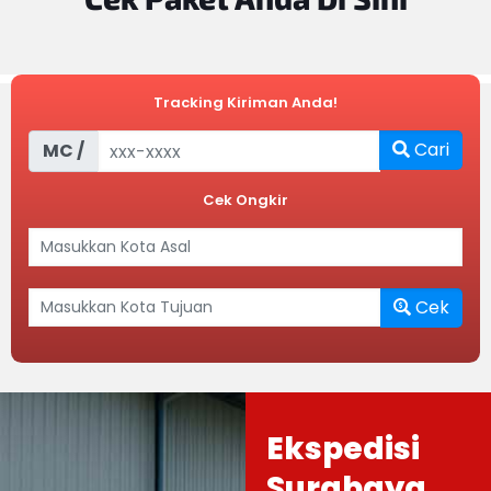
Tracking Kiriman Anda!
Cari
MC /
Cek Ongkir
Cek
Ekspedisi
Surabaya