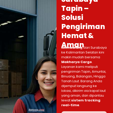
Tapin –
Solusi
Pengiriman
Hemat &
Aman
Kirim barang dari Surabaya
ke Kalimantan Selatan kini
makin mudah bersama
Makharya Cargo
.
Layanan kami meliputi
pengiriman Tapin, Amuntai,
Binuang, Balangan, Hingga
Tanah Laut. Barang Anda
dijemput langsung ke
lokasi, dikirim via kapal laut
yang aman, dan dipantau
lewat
sistem tracking
real-time
.