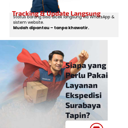
Tracking & Update Langsung
Status barang bisa dicek langsung via WhatsApp &
sistem website.
Mudah dipantau – tanpa khawatir.
Siapa yang
Perlu Pakai
Layanan
Ekspedisi
Surabaya
Tapin?