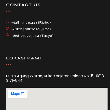
CONTACT US
+6281331715441 (Richa)
+6282140882020 (Riza)
+6281230973044 (Tasya)
LOKASI KAMI
Putro Agung Wetan, Ruko Kenjeran Palace No.15 · 0813-
3171-5441