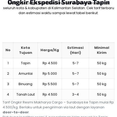
Ongkir Ekspedisi
Surabaya Tapin
Makharya Cargo siap bantu kirim barang dari Surabaya ke
seluruh kota & kabupaten di Kalimantan Selatan. Cek tarif terbaru
dan estimasi waktu sampai lewat tabel berikut:
Kota
Estimasi
Minimal
No
Harga/Kg
Tujuan
(Hari)
Kirim
1
Tapin
Rp 4.500
5-7
50 kg
2
Amuntai
Rp 5.000
5–7
50 kg
3
Binuang
Rp 5.500
5–7
50 kg
4
Tanah Laut
Rp 4.500
3–4
50 kg
Tarif Ongkir Resmi Makharya Cargo – Surabaya ke Tapin mulai Rp
4.500/kg. Berlaku untuk pengiriman via laut dengan layanan
door-to-door
.