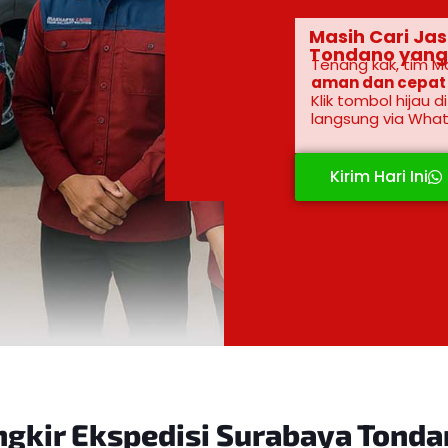
Masih Cari Ja
Tondano yang
Tenang kak, tim M
aman dan cepat
Klik tombol hijau d
langsung via Wha
Kirim Hari Ini
gkir Ekspedisi
Surabaya Tonda