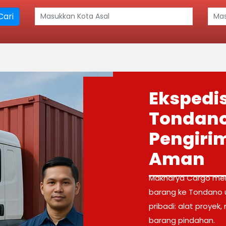
ari
Ekspedi
Tondano 
Pengiri
Aman
Makharya Cargo mem
barang ke Tondano u
pribadi: alat proyek
barang pindahan.