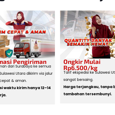
Ongkir Mulai
masi Pengiriman
iman dari Surabaya ke semua
Rp6.500/kg
Tarif ekspedisi ke Sulawesi U
Sulawesi Utara dikirim via jalur
sangat bersaing.
rcepat & aman.
Harga terjangkau, tanpa 
si waktu kirim hanya 12–14
tambahan tersembunyi.
rja.