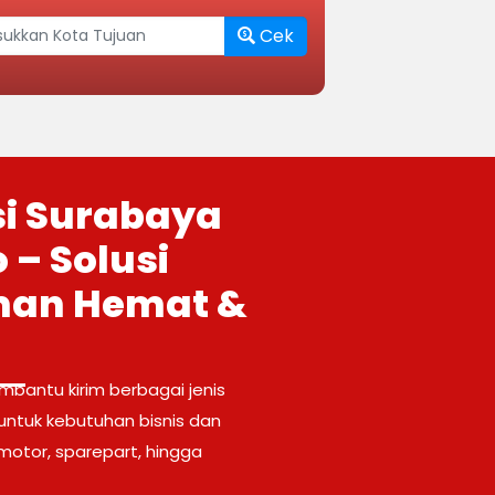
Cek
si Surabaya
– Solusi
man Hemat &
bantu kirim berbagai jenis
ntuk kebutuhan bisnis dan
, motor, sparepart, hingga