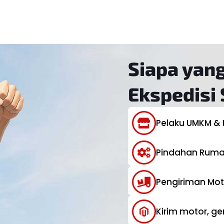
Siapa yan
Ekspedisi
Pelaku UMKM & 
Pindahan Rumah
Pengiriman Mot
Kirim motor, ge