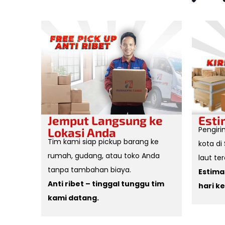
Jemput Langsung ke
Esti
Pengir
Lokasi Anda
Tim kami siap pickup barang ke
kota di 
rumah, gudang, atau toko Anda
laut te
tanpa tambahan biaya.
Estima
Anti ribet – tinggal tunggu tim
hari ke
kami datang.