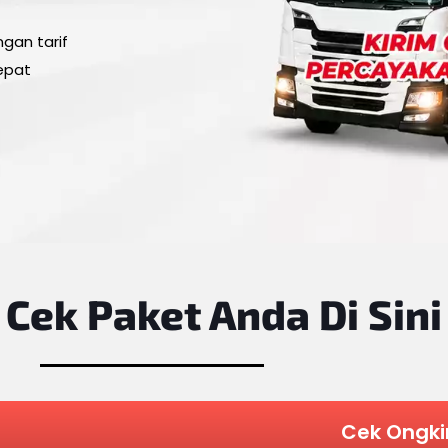
gan tarif
epat
Cek Paket Anda
Di Sini
Cek Ongki