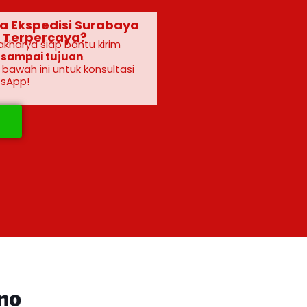
sa Ekspedisi Surabaya
 Terpercaya?
akharya siap bantu kirim
 sampai tujuan
.
i bawah ini untuk konsultasi
tsApp!
no