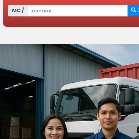
C
MC /