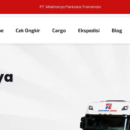
PT. Makharya Perkasa Transindo
me
Cek Ongkir
Cargo
Ekspedisi
Blog
ya