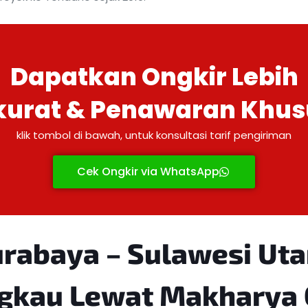
Dapatkan Ongkir Lebih
kurat & Penawaran Khus
klik tombol di bawah, untuk konsultasi tarif pengiriman
Cek Ongkir via WhatsApp
urabaya – Sulawesi Ut
ngkau Lewat Makharya 