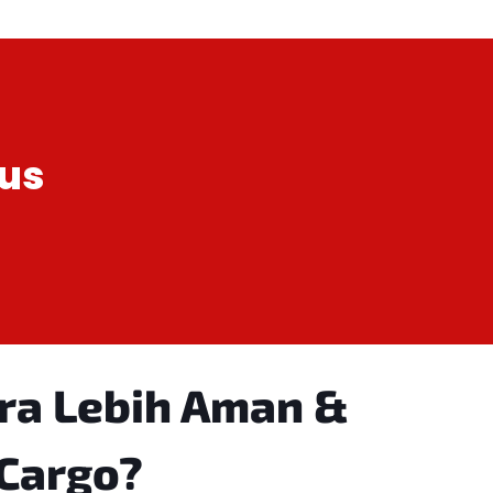
us
ara Lebih Aman
&
Cargo?