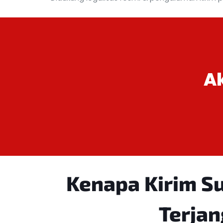
A
Kenapa Kirim S
Terja