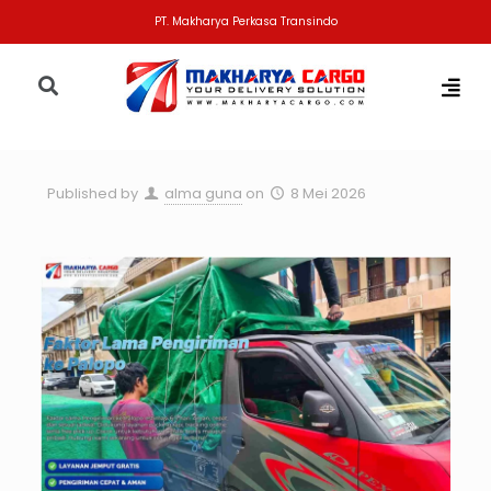
PT. Makharya Perkasa Transindo
Published by
alma guna
on
8 Mei 2026