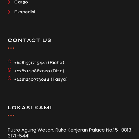
Cargo
Ekspedisi
CONTACT US
+6281331715441 (Richa)
+6282140882020 (Riza)
+6281230973044 (Tasya)
LOKASI KAMI
Putro Agung Wetan, Ruko Kenjeran Palace No.15 · 0813-
3171-5441