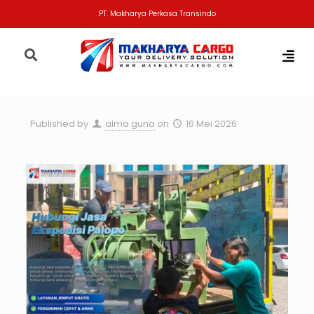
PT. Makharya Perkasa Transindo
Published by
alma guna
on
16 Mei 2026