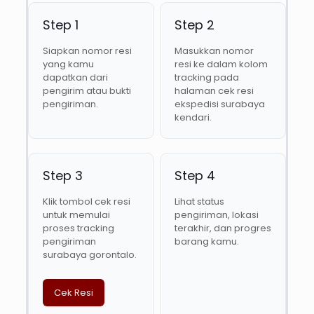
Step 1
Step 2
Siapkan nomor resi
Masukkan nomor
yang kamu
resi ke dalam kolom
dapatkan dari
tracking pada
pengirim atau bukti
halaman cek resi
pengiriman.
ekspedisi surabaya
kendari.
Step 3
Step 4
Klik tombol cek resi
Lihat status
untuk memulai
pengiriman, lokasi
proses tracking
terakhir, dan progres
pengiriman
barang kamu.
surabaya gorontalo.
Cek Resi