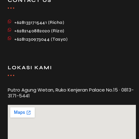
CONTACT US
+6281331715441 (Richa)
+6282140882020 (Riza)
+6281230973044 (Tasya)
LOKASI KAMI
Putro Agung Wetan, Ruko Kenjeran Palace No.15 · 0813-
3171-5441