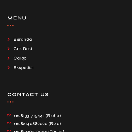
MENU
Beranda
Cek Resi
Cargo
Ekspedisi
CONTACT US
+6281331715441 (Richa)
+6282140882020 (Riza)
+6281230973044 (Tasya)