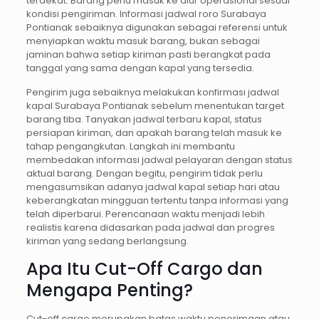
terdekat. Barang perlu masuk ke alur operasional sesuai
kondisi pengiriman. Informasi jadwal roro Surabaya
Pontianak sebaiknya digunakan sebagai referensi untuk
menyiapkan waktu masuk barang, bukan sebagai
jaminan bahwa setiap kiriman pasti berangkat pada
tanggal yang sama dengan kapal yang tersedia.
Pengirim juga sebaiknya melakukan konfirmasi jadwal
kapal Surabaya Pontianak sebelum menentukan target
barang tiba. Tanyakan jadwal terbaru kapal, status
persiapan kiriman, dan apakah barang telah masuk ke
tahap pengangkutan. Langkah ini membantu
membedakan informasi jadwal pelayaran dengan status
aktual barang. Dengan begitu, pengirim tidak perlu
mengasumsikan adanya jadwal kapal setiap hari atau
keberangkatan mingguan tertentu tanpa informasi yang
telah diperbarui. Perencanaan waktu menjadi lebih
realistis karena didasarkan pada jadwal dan progres
kiriman yang sedang berlangsung.
Apa Itu Cut-Off Cargo dan
Mengapa Penting?
Cut-off cargo merupakan batas waktu penerimaan atau