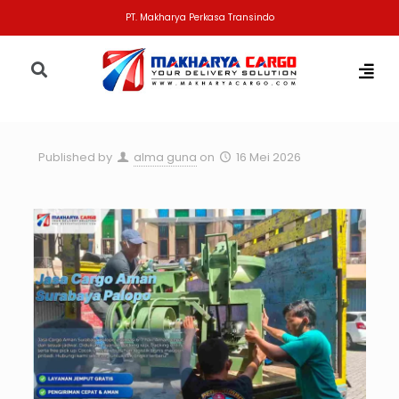
PT. Makharya Perkasa Transindo
Published by
alma guna
on
16 Mei 2026