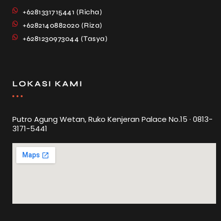
+6281331715441 (Richa)
+6282140882020 (Riza)
+6281230973044 (Tasya)
LOKASI KAMI
Putro Agung Wetan, Ruko Kenjeran Palace No.15 · 0813-
3171-5441