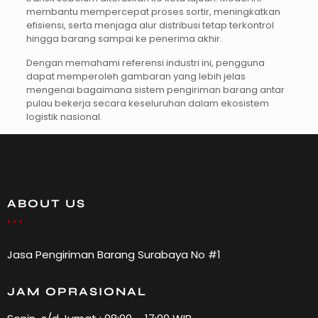
membantu mempercepat proses sortir, meningkatkan
efisiensi, serta menjaga alur distribusi tetap terkontrol
hingga barang sampai ke penerima akhir.
Dengan memahami referensi industri ini, pengguna
dapat memperoleh gambaran yang lebih jelas
mengenai bagaimana sistem pengiriman barang antar
pulau bekerja secara keseluruhan dalam ekosistem
logistik nasional.
ABOUT US
Jasa Pengiriman Barang Surabaya No #1
JAM OPRASIONAL