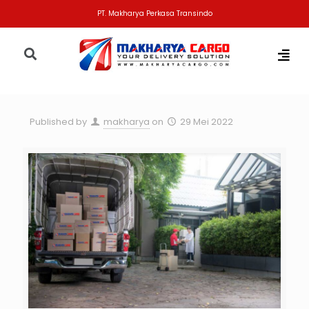
PT. Makharya Perkasa Transindo
Published by
makharya
on
29 Mei 2022