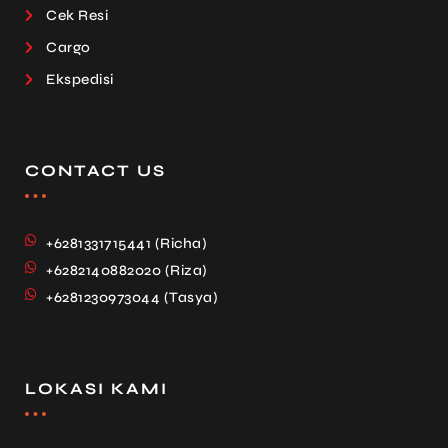
Cek Resi
Cargo
Ekspedisi
CONTACT US
+6281331715441 (Richa)
+6282140882020 (Riza)
+6281230973044 (Tasya)
LOKASI KAMI