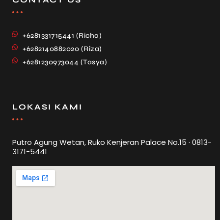
+6281331715441 (Richa)
+6282140882020 (Riza)
+6281230973044 (Tasya)
LOKASI KAMI
Putro Agung Wetan, Ruko Kenjeran Palace No.15 · 0813-
3171-5441