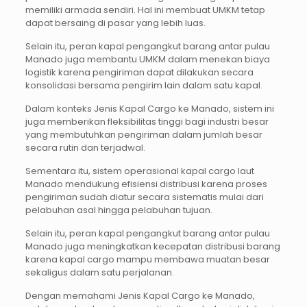
memiliki armada sendiri. Hal ini membuat UMKM tetap
dapat bersaing di pasar yang lebih luas.
Selain itu, peran kapal pengangkut barang antar pulau
Manado juga membantu UMKM dalam menekan biaya
logistik karena pengiriman dapat dilakukan secara
konsolidasi bersama pengirim lain dalam satu kapal.
Dalam konteks Jenis Kapal Cargo ke Manado, sistem ini
juga memberikan fleksibilitas tinggi bagi industri besar
yang membutuhkan pengiriman dalam jumlah besar
secara rutin dan terjadwal.
Sementara itu, sistem operasional kapal cargo laut
Manado mendukung efisiensi distribusi karena proses
pengiriman sudah diatur secara sistematis mulai dari
pelabuhan asal hingga pelabuhan tujuan.
Selain itu, peran kapal pengangkut barang antar pulau
Manado juga meningkatkan kecepatan distribusi barang
karena kapal cargo mampu membawa muatan besar
sekaligus dalam satu perjalanan.
Dengan memahami Jenis Kapal Cargo ke Manado,