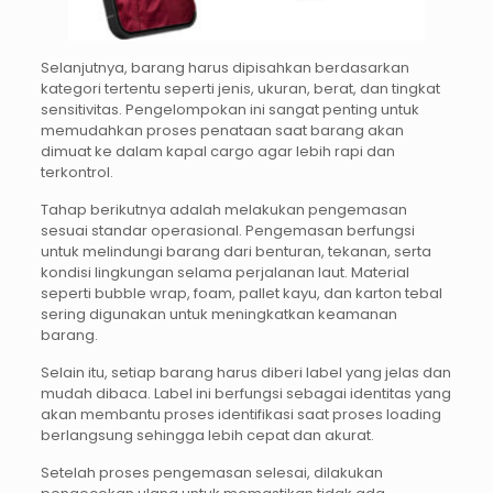
Selanjutnya, barang harus dipisahkan berdasarkan
kategori tertentu seperti jenis, ukuran, berat, dan tingkat
sensitivitas. Pengelompokan ini sangat penting untuk
memudahkan proses penataan saat barang akan
dimuat ke dalam kapal cargo agar lebih rapi dan
terkontrol.
Tahap berikutnya adalah melakukan pengemasan
sesuai standar operasional. Pengemasan berfungsi
untuk melindungi barang dari benturan, tekanan, serta
kondisi lingkungan selama perjalanan laut. Material
seperti bubble wrap, foam, pallet kayu, dan karton tebal
sering digunakan untuk meningkatkan keamanan
barang.
Selain itu, setiap barang harus diberi label yang jelas dan
mudah dibaca. Label ini berfungsi sebagai identitas yang
akan membantu proses identifikasi saat proses loading
berlangsung sehingga lebih cepat dan akurat.
Setelah proses pengemasan selesai, dilakukan