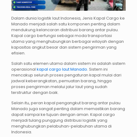
Dalam dunia logistik laut Indonesia, Jenis Kapal Cargo ke
Manado menjadi salah satu komponen penting dalam
mendukung kelancaran distribusi barang antar pulau.
Kapal cargo berfungsi sebagai moda transportasi
utama yang menghubungkan berbagai wilayah dengan
kapasitas angkut besar dan sistem pengiriman yang
efisien.
Salah satu elemen utama dalam sistem ini adalah sistem
operasional
kapal cargo laut Manado
. Sistem ini
mencakup seluruh proses pengaturan kapal mulai dari
jadwal keberangkatan, pemuatan barang, hingga
proses pengiriman melalui jalur laut yang sudah
terstruktur dengan baik.
Selain itu, peran kapal pengangkut barang antar pulau
Manado juga sangat penting dalam memastikan barang
dapat sampai ke tujuan dengan aman. Kapal cargo
menjadi tulang punggung distribusi logistik yang
menghubungkan pelabuhan-pelabuhan utama di
Indonesia.