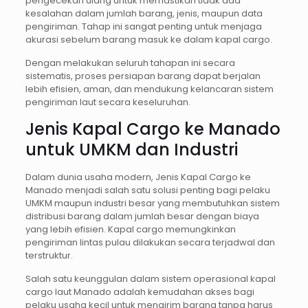
pengecekan ulang untuk memastikan tidak ada
kesalahan dalam jumlah barang, jenis, maupun data
pengiriman. Tahap ini sangat penting untuk menjaga
akurasi sebelum barang masuk ke dalam kapal cargo.
Dengan melakukan seluruh tahapan ini secara
sistematis, proses persiapan barang dapat berjalan
lebih efisien, aman, dan mendukung kelancaran sistem
pengiriman laut secara keseluruhan.
Jenis Kapal Cargo ke Manado
untuk UMKM dan Industri
Dalam dunia usaha modern, Jenis Kapal Cargo ke
Manado menjadi salah satu solusi penting bagi pelaku
UMKM maupun industri besar yang membutuhkan sistem
distribusi barang dalam jumlah besar dengan biaya
yang lebih efisien. Kapal cargo memungkinkan
pengiriman lintas pulau dilakukan secara terjadwal dan
terstruktur.
Salah satu keunggulan dalam sistem operasional kapal
cargo laut Manado adalah kemudahan akses bagi
pelaku usaha kecil untuk mengirim barang tanpa harus