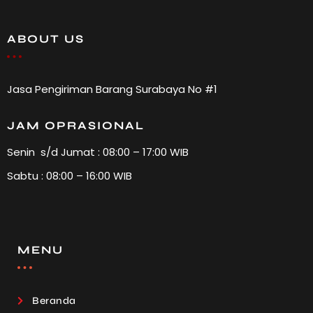
ABOUT US
Jasa Pengiriman Barang Surabaya No #1
JAM OPRASIONAL
Senin s/d Jumat : 08:00 – 17:00 WIB
Sabtu : 08:00 – 16:00 WIB
MENU
Beranda