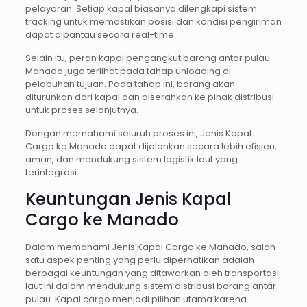
pelayaran. Setiap kapal biasanya dilengkapi sistem
tracking untuk memastikan posisi dan kondisi pengiriman
dapat dipantau secara real-time.
Selain itu, peran kapal pengangkut barang antar pulau
Manado juga terlihat pada tahap unloading di
pelabuhan tujuan. Pada tahap ini, barang akan
diturunkan dari kapal dan diserahkan ke pihak distribusi
untuk proses selanjutnya.
Dengan memahami seluruh proses ini, Jenis Kapal
Cargo ke Manado dapat dijalankan secara lebih efisien,
aman, dan mendukung sistem logistik laut yang
terintegrasi.
Keuntungan Jenis Kapal
Cargo ke Manado
Dalam memahami Jenis Kapal Cargo ke Manado, salah
satu aspek penting yang perlu diperhatikan adalah
berbagai keuntungan yang ditawarkan oleh transportasi
laut ini dalam mendukung sistem distribusi barang antar
pulau. Kapal cargo menjadi pilihan utama karena