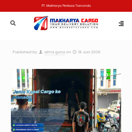
PT. Makharya Perkasa Transindo
Published by
alma guna
on
18 Juni 2026