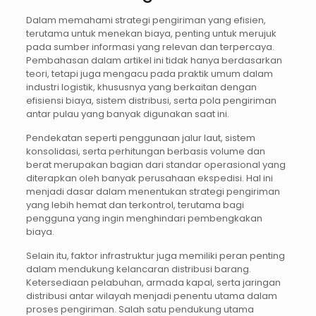
Dalam memahami strategi pengiriman yang efisien,
terutama untuk menekan biaya, penting untuk merujuk
pada sumber informasi yang relevan dan terpercaya.
Pembahasan dalam artikel ini tidak hanya berdasarkan
teori, tetapi juga mengacu pada praktik umum dalam
industri logistik, khususnya yang berkaitan dengan
efisiensi biaya, sistem distribusi, serta pola pengiriman
antar pulau yang banyak digunakan saat ini.
Pendekatan seperti penggunaan jalur laut, sistem
konsolidasi, serta perhitungan berbasis volume dan
berat merupakan bagian dari standar operasional yang
diterapkan oleh banyak perusahaan ekspedisi. Hal ini
menjadi dasar dalam menentukan strategi pengiriman
yang lebih hemat dan terkontrol, terutama bagi
pengguna yang ingin menghindari pembengkakan
biaya.
Selain itu, faktor infrastruktur juga memiliki peran penting
dalam mendukung kelancaran distribusi barang.
Ketersediaan pelabuhan, armada kapal, serta jaringan
distribusi antar wilayah menjadi penentu utama dalam
proses pengiriman. Salah satu pendukung utama