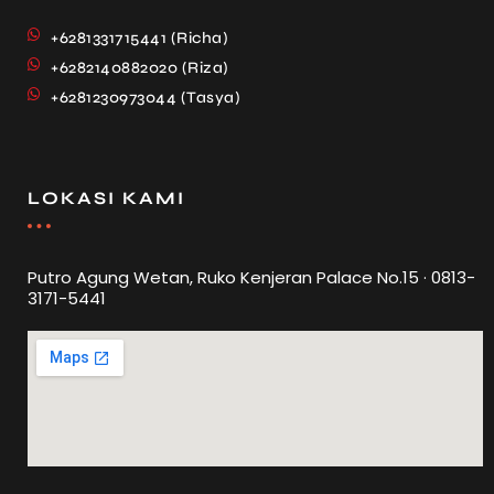
+6281331715441 (Richa)
+6282140882020 (Riza)
+6281230973044 (Tasya)
LOKASI KAMI
Putro Agung Wetan, Ruko Kenjeran Palace No.15 · 0813-
3171-5441