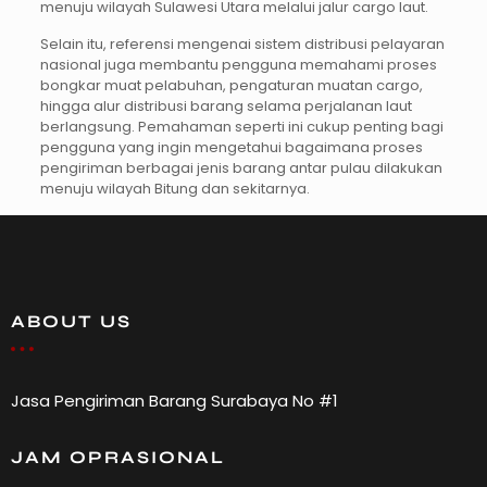
menuju wilayah Sulawesi Utara melalui jalur cargo laut.
Selain itu, referensi mengenai sistem distribusi pelayaran
nasional juga membantu pengguna memahami proses
bongkar muat pelabuhan, pengaturan muatan cargo,
hingga alur distribusi barang selama perjalanan laut
berlangsung. Pemahaman seperti ini cukup penting bagi
pengguna yang ingin mengetahui bagaimana proses
pengiriman berbagai jenis barang antar pulau dilakukan
menuju wilayah Bitung dan sekitarnya.
ABOUT US
Jasa Pengiriman Barang Surabaya No #1
JAM OPRASIONAL