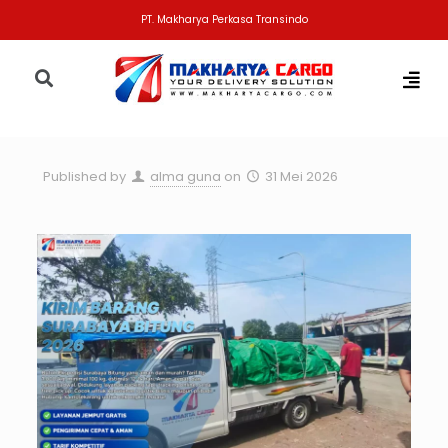
PT. Makharya Perkasa Transindo
Published by
alma guna
on
31 Mei 2026