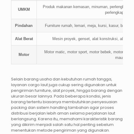
Produk makanan kemasan, minuman, perlengkapan t
UMKM
perlengkapan jua
Pindahan
Furniture rumah, lemari, meja, kursi, kasur, barang
Alat Berat
Mesin proyek, genset, alat konstruksi, alat ind
Motor matic, motor sport, motor bebek, motor listri
Motor
maupun bi
Selain barang usaha dan kebutuhan rumah tangga,
layanan cargo laut juga cukup sering digunakan untuk
pengiriman furniture, alat proyek, hingga barang dengan
ukuran besar lainnya. Pada beberapa kondisi, jenis
barang tertentu biasanya membutuhkan penyesuaian
packing dan sistem handling tambahan agar proses
distribusi berjalan lebih aman selama perjalanan laut
berlangsung. Karena itu, memahami karakteristik barang
yang dikirim menjadi salah satu hal penting sebelum
menentukan metode pengiriman yang digunakan.