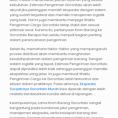
kebutuhan. Estimasi Pengiriman Gorontalo akan lebih
akurat jika pelanggan memilih ekspedisi dengan sistem
yang sudah terjadwal dan memiliki manajemen logistik
yang baik. Hal ini juga membantu menjaga Waktu
Pengiriman Cargo Gorontalo tetap stabil dan sesuai
estimasi awal. Karena itu, pertanyaan Kirim Barang ke
Gorontalo Berapa Hari selalu menjadi bagian penting
dalam perencanaan pengiriman.
Selain itu, memahami faktor-faktor yang mempengaruhi
proses distribusi akan membantu menghindari
kesalahpahaman dalam pengiriman barang. Dengan
sistem logistik yang tepat, Estimasi Pengiriman Gorontalo
dapat diprediksi lebih baik sehingga pelanggan memiliki
ekspektasi yang jelas. Ini juga membuat Waktu
Pengiriman Cargo ke Gorontalo lebih terkontrol dan
efisien dalam praktiknya. Pada akhirnya,
Ekspedisi
Surqabaya Gorontalo Murah
bisa dijawab dengan lebih
realistis berdasarkan kondisi aktual di lapangan.
Kesimpulannya, Lama Kirim Barang Gorontalo sangat
bergantung pada kombinasi jalur pengiriman,
manajemen ekspedisi, serta kesiapan barang dari
pengirim. Dengan memahami semua faktor ini, proses