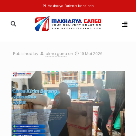
PT. Makharya Perkasa Transindo
Published by
alma guna
on
19 Mei 2026