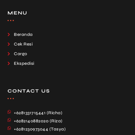
MENU
Beranda
Cek Resi
Cargo
Ekspedisi
CONTACT US
+6281331715441 (Richa)
+6282140882020 (Riza)
+6281230973044 (Tasya)