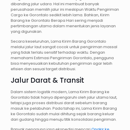
dibanding jalur udara. Hal ini membuat banyak
perusahaan memilih jalur ini meskipun Waktu Pengiriman
Cargo ke Gorontalo sedikit lebih lama. Bahkan, Kirim
Barang ke Gorontalo Berapa Hari sering menjadi
pertimbangan utama dalam menentukan jenis layanan
yang digunakan.
Secara keseluruhan, Lama Kirim Barang Gorontalo
melalui jalur laut sangat cocok untuk pengiriman massal
yang tidak terlalu sensitif terhadap waktu. Dengan
memahami Estimasi Pengiriman Gorontalo, pengguna
bisa menyesuaikan kebutuhan pengiriman agar lebih
efisien dan sesuai target distribusi.
Jalur Darat & Transit
Dalam sistem logistik modern, Lama Kirim Barang ke
Gorontalo tidak hanya dipengaruhi oleh jalur utama laut,
tetapi juga proses distribusi darat sebelum barang
masuk ke pelabuhan. Pada tahap ini, Lama Kirim Barang
ke Gorontalo sudah mulai dihitung sejak barang keluar
dari gudang hingga menuju titik konsolidasi pengiriman.
Banyak pengguna jasa ekspedisi mencari
Ongkir ke