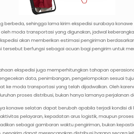
yang berbeda, sehingga lama kirim ekspedisi surabaya kona
oleh moda transportasi yang digunakan, jadwal keberangkata
spedisi akan memberikan estimasi pengiriman berdasarkan p
si tersebut berfungsi sebagai acuan bagi pengirim untuk mer
sahaan ekspedisi juga memperhitungkan tahapan operasiona
, pengecekan data, penimbangan, pengelompokan sesuai tuj
uat ke moda transportasi yang telah dijadwalkan. Oleh karen
luruhan proses distribusi, bukan hanya lamanya perjalanan 
a konawe selatan dapat berubah apabila terjadi kondisi di l
vitas pelayaran, kepadatan arus logistik, maupun proses dist
dijadikan sebagai gambaran waktu pengiriman, bukan kepas
engirim dapat merencanakan distribusi barang secara lebi