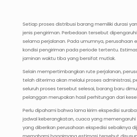
Setiap proses distribusi barang memiliki durasi 
jenis pengiriman. Perbedaan tersebut dipengaruhi 
selama perjalanan. Pada umumnya, perusahaan ek
kondisi pengiriman pada periode tertentu. Estima
jaminan waktu tiba yang bersifat mutlak.
Selain mempertimbangkan rute perjalanan, peru
telah diterima akan melalui proses administrasi
seluruh proses tersebut selesai, barang baru dim
pelanggan merupakan hasil perhitungan dari kese
Perlu dipahami bahwa lama kirim ekspedisi surabay
jadwal keberangkatan, cuaca yang memengaruhi akti
yang diberikan perusahaan ekspedisi sebaiknya 
memahami bagaimana estimasi tersebut disusun, p