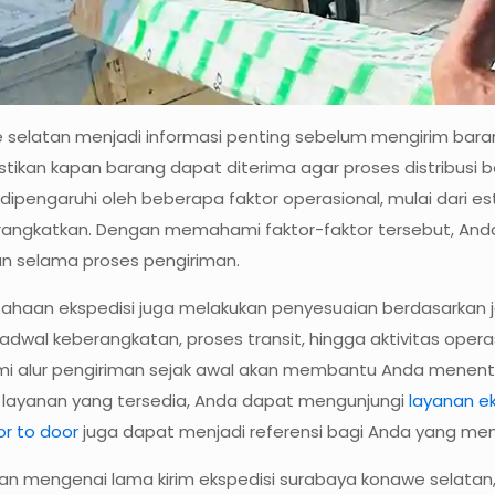
 selatan menjadi informasi penting sebelum mengirim bara
ikan kapan barang dapat diterima agar proses distribusi b
ipengaruhi oleh beberapa faktor operasional, mulai dari es
rangkatkan. Dengan memahami faktor-faktor tersebut, An
n selama proses pengiriman.
haan ekspedisi juga melakukan penyesuaian berdasarkan jeni
, jadwal keberangkatan, proses transit, hingga aktivitas op
hami alur pengiriman sejak awal akan membantu Anda menen
an layanan yang tersedia, Anda dapat mengunjungi
layanan ek
r to door
juga dapat menjadi referensi bagi Anda yang mem
asan mengenai lama kirim ekspedisi surabaya konawe selatan