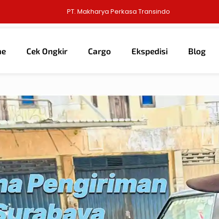
PT. Makharya Perkasa Transindo
me
Cek Ongkir
Cargo
Ekspedisi
Blog