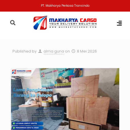
PT. Makharya Perkasa Transindo
Published by
alma guna
on
8 Mei 2026