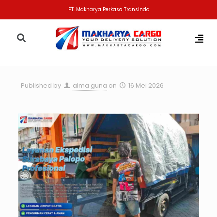
PT. Makharya Perkasa Transindo
Published by
alma guna
on
16 Mei 2026